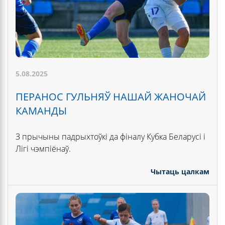
5.08.2025
ПЕРАНОС ГУЛЬНЯЎ НАШАЙ ЖАНОЧАЙ
КАМАНДЫ
З прычыны падрыхтоўкі да фіналу Кубка Беларусі і
Лігі чэмпіёнаў.
Чытаць цалкам