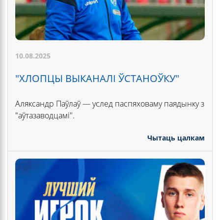
10.08.2025
"ХЛОПЦЫ ВЫКАНАЛІ ЎСТАНОЎКУ"
Аляксандр Паўлаў — услед паспяховаму паядынку з
"аўтазаводцамі".
Чытаць цалкам