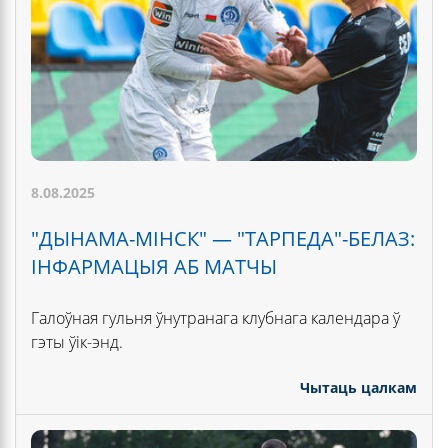
8.08.2025
"ДЫНАМА-МІНСК" — "ТАРПЕДА"-БЕЛАЗ:
ІНФАРМАЦЫЯ АБ МАТЧЫ
Галоўная гульня ўнутранага клубнага календара ў
гэты ўік-энд.
Чытаць цалкам