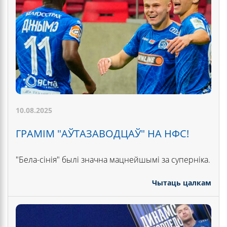
10.08.2025
ГРАМІМ "АЎТАЗАВОДЦАЎ" НА НФС!
"Бела-сінія" былі значна мацнейшымі за суперніка.
Чытаць цалкам