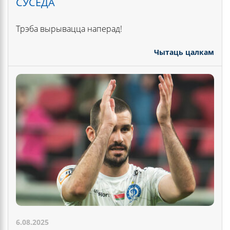
СУСЕДА
Трэба вырывацца наперад!
Чытаць цалкам
6.08.2025