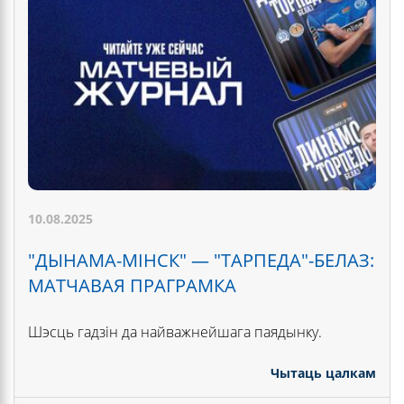
10.08.2025
"ДЫНАМА-МІНСК" — "ТАРПЕДА"-БЕЛАЗ:
МАТЧАВАЯ ПРАГРАМКА
Шэсць гадзін да найважнейшага паядынку.
Чытаць цалкам