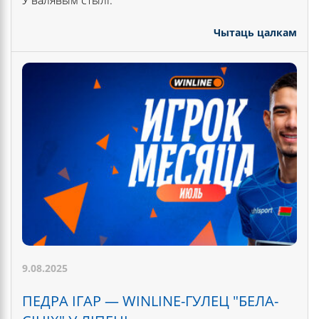
У валявым стылі.
Чытаць цалкам
9.08.2025
ПЕДРА ІГАР — WINLINE-ГУЛЕЦ "БЕЛА-