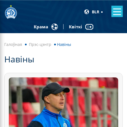
BLR
Квіткі
Крама
Галоўная
Прэс-цэнтр
Навiны
Навiны