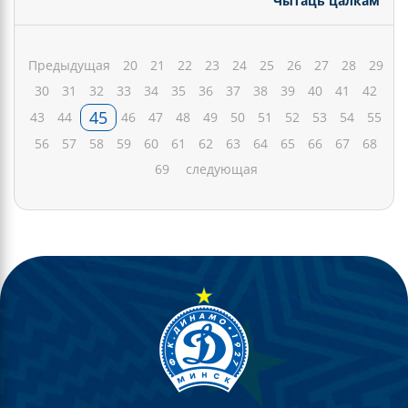
Чытаць цалкам
Предыдущая
20
21
22
23
24
25
26
27
28
29
30
31
32
33
34
35
36
37
38
39
40
41
42
45
43
44
46
47
48
49
50
51
52
53
54
55
56
57
58
59
60
61
62
63
64
65
66
67
68
69
следующая