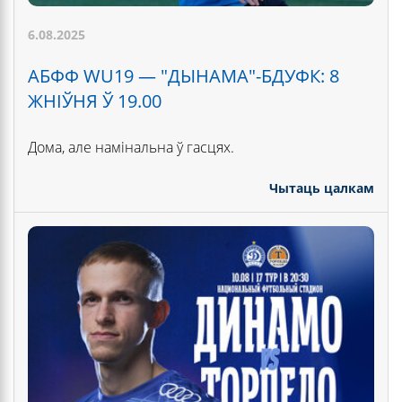
6.08.2025
АБФФ WU19 — "ДЫНАМА"-БДУФК: 8
ЖНІЎНЯ Ў 19.00
Дома, але намінальна ў гасцях.
Чытаць цалкам