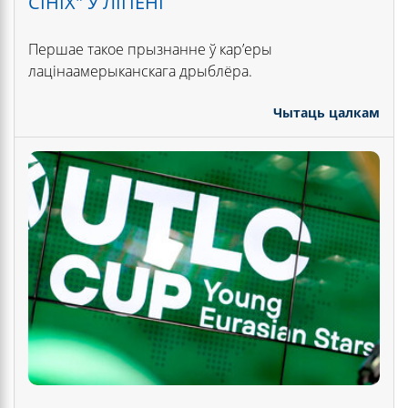
СІНІХ" У ЛІПЕНІ
Першае такое прызнанне ў кар’еры
лацінаамерыканскага дрыблёра.
Чытаць цалкам