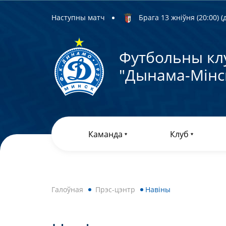
Наступны матч
Брага 13 жніўня (20:00) (д
Футбольны кл
"Дынама-Мiнс
Каманда
Клуб
Галоўная
Прэс-цэнтр
Навiны