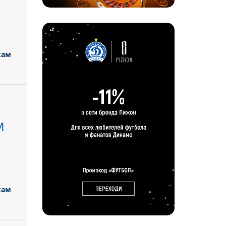
Л
кам
М
кам