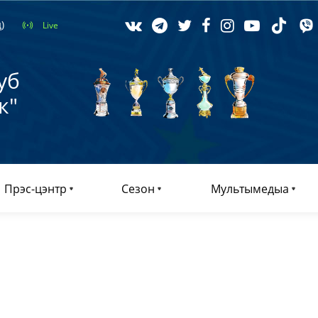
)
Live
уб
к"
Прэс-цэнтр
Сезон
Мультымедыа