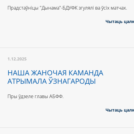
Прадстаўніцы "Дынама"-БДУФК згулялі ва ўсіх матчах.
Чытаць цал
1.12.2025
НАША ЖАНОЧАЯ КАМАНДА
АТРЫМАЛА ЎЗНАГАРОДЫ
Пры ўдзеле главы АБФФ.
Чытаць цал