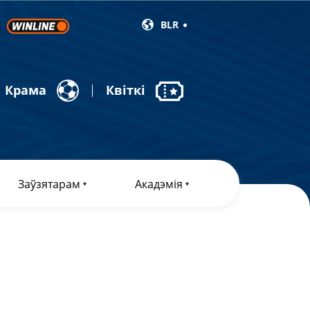
BLR
Крама
Квіткі
Заўзятарам
Акадэмія