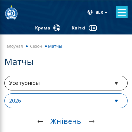
BLR
Квіткі
Крама
Галоўная
Сезон
Матчы
Матчы
Жнівень