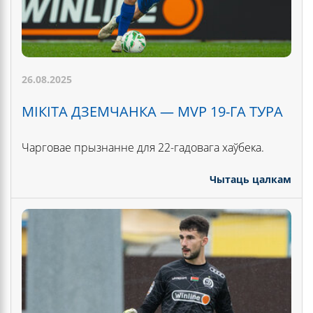
26.08.2025
МІКІТА ДЗЕМЧАНКА — MVP 19-ГА ТУРА
Чарговае прызнанне для 22-гадовага хаўбека.
Чытаць цалкам