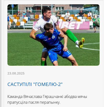
23.08.2025
САСТУПІЛІ "ГОМЕЛЮ-2"
Каманда Вячаслава Гярашчанкі абодва мячы
прапусціла пасля перапынку.