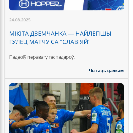
24.08.2025
МІКІТА ДЗЕМЧАНКА — НАЙЛЕПШЫ
ГУЛЕЦ МАТЧУ СА "СЛАВІЯЙ"
Падвоіў перавагу гаспадароў.
Чытаць цалкам