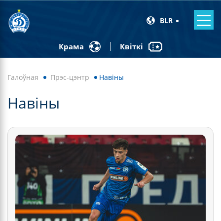
BLR
Квіткі
Крама
Галоўная
Прэс-цэнтр
Навiны
Навiны