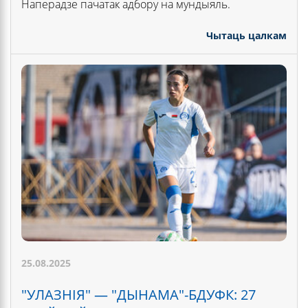
Наперадзе пачатак адбору на мундыяль.
Чытаць цалкам
25.08.2025
"УЛАЗНІЯ" — "ДЫНАМА"-БДУФК: 27