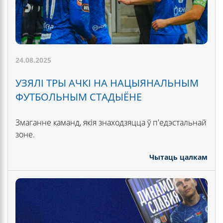
24.08.2025
УЗЯЛІ ТРЫ АЧКІ НА НАЦЫЯНАЛЬНЫМ
ФУТБОЛЬНЫМ СТАДЫЁНЕ
Змаганне каманд, якія знаходзяцца ў п'едэстальнай
зоне.
Чытаць цалкам