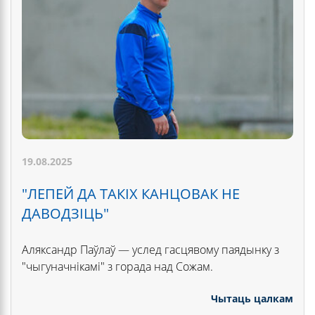
19.08.2025
"ЛЕПЕЙ ДА ТАКІХ КАНЦОВАК НЕ
ДАВОДЗІЦЬ"
Аляксандр Паўлаў — услед гасцявому паядынку з
"чыгуначнікамі" з горада над Сожам.
Чытаць цалкам