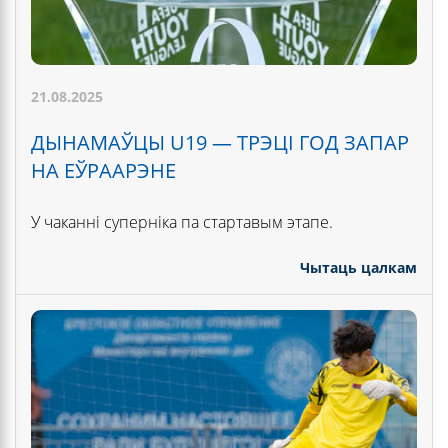
21.08.2025
ДЫНАМАЎЦЫ U19 — ТРЭЦІ ГОД ЗАПАР
НА ЕЎРААРЭНЕ
У чаканні суперніка па стартавым этапе.
Чытаць цалкам