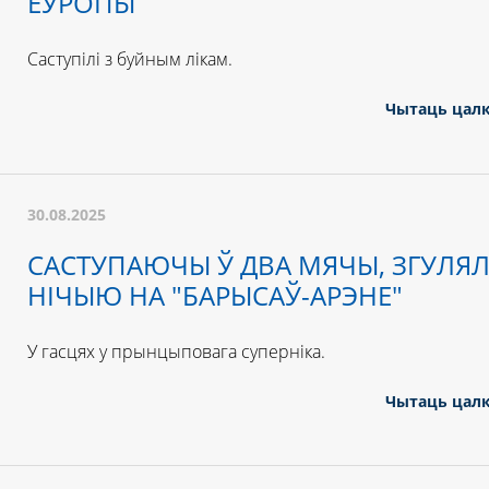
ЕЎРОПЫ
Саступілі з буйным лікам.
Чытаць цал
30.08.2025
САСТУПАЮЧЫ Ў ДВА МЯЧЫ, ЗГУЛЯЛ
НІЧЫЮ НА "БАРЫСАЎ-АРЭНЕ"
У гасцях у прынцыповага суперніка.
Чытаць цал