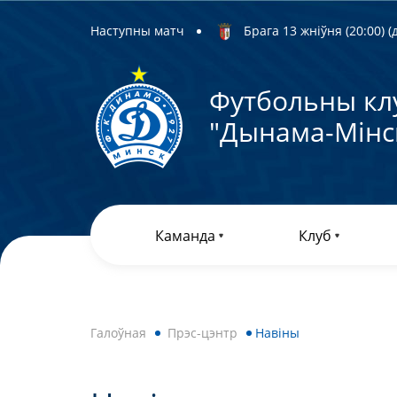
Наступны матч
Брага 13 жніўня (20:00) (д
Футбольны кл
"Дынама-Мiнс
Каманда
Клуб
Галоўная
Прэс-цэнтр
Навiны