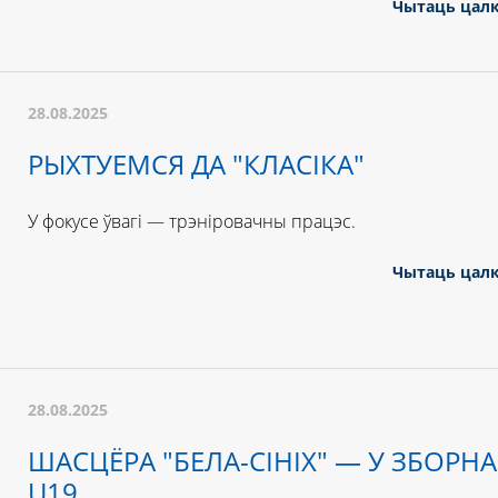
Чытаць цал
28.08.2025
РЫХТУЕМСЯ ДА "КЛАСІКА"
У фокусе ўвагі — трэніровачны працэс.
Чытаць цал
28.08.2025
ШАСЦЁРА "БЕЛА-СІНІХ" — У ЗБОРН
U19