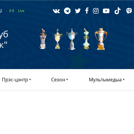
)
Live
уб
к"
Прэс-цэнтр
Сезон
Мультымедыа