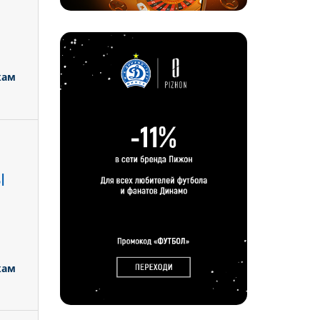
кам
Ы
кам