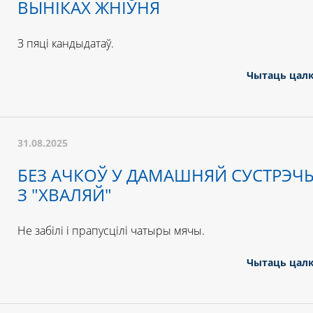
ВЫНІКАХ ЖНІЎНЯ
З пяці кандыдатаў.
Чытаць цал
31.08.2025
БЕЗ АЧКОЎ У ДАМАШНЯЙ СУСТРЭЧ
З "ХВАЛЯЙ"
Не забілі і прапусцілі чатыры мячы.
Чытаць цал