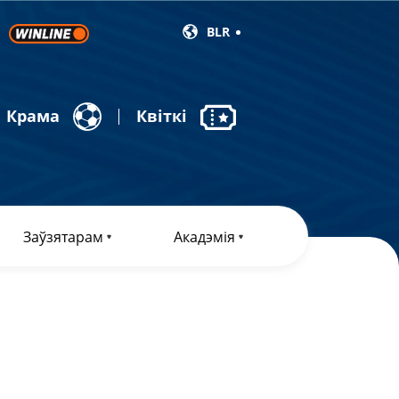
BLR
Крама
Квіткі
Заўзятарам
Акадэмія