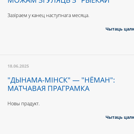
Зазіраем у канец наступнага месяца.
Чытаць цал
18.06.2025
"ДЫНАМА-МІНСК" — "НЁМАН":
МАТЧАВАЯ ПРАГРАМКА
Новы прадукт.
Чытаць цал