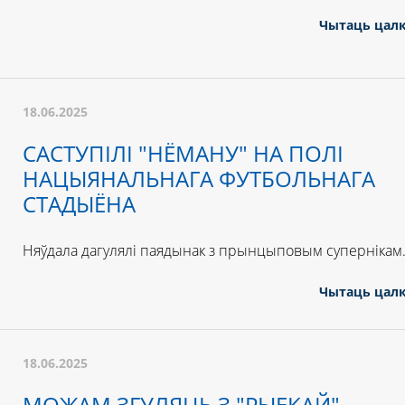
Чытаць цал
18.06.2025
САСТУПІЛІ "НЁМАНУ" НА ПОЛІ
НАЦЫЯНАЛЬНАГА ФУТБОЛЬНАГА
СТАДЫЁНА
Няўдала дагулялі паядынак з прынцыповым супернікам
Чытаць цал
18.06.2025
МОЖАМ ЗГУЛЯЦЬ З "РЫЕКАЙ"