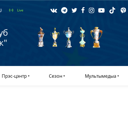
)
Live
уб
к"
Прэс-цэнтр
Сезон
Мультымедыа