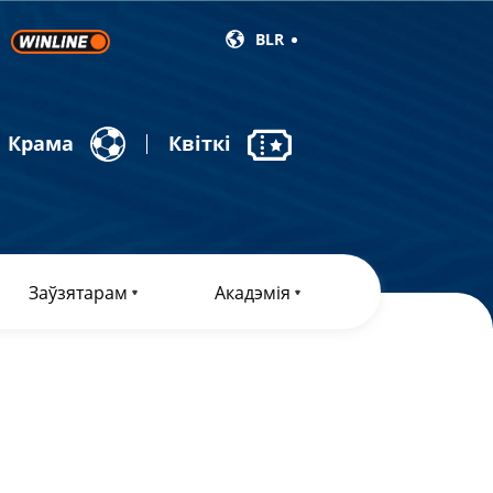
BLR
Крама
Квіткі
Заўзятарам
Акадэмія