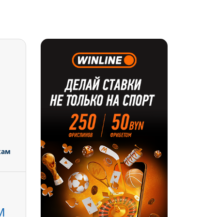
кам
М