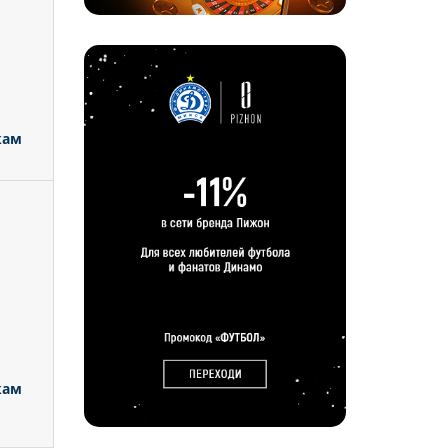
кам
кам