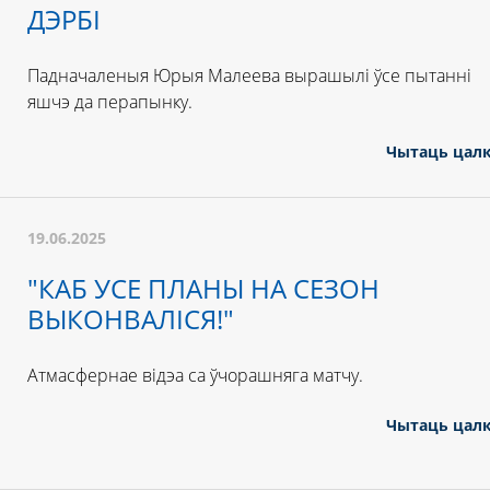
ДЭРБІ
Падначаленыя Юрыя Малеева вырашылі ўсе пытанні
яшчэ да перапынку.
Чытаць цал
19.06.2025
"КАБ УСЕ ПЛАНЫ НА СЕЗОН
ВЫКОНВАЛІСЯ!"
Атмасфернае відэа са ўчорашняга матчу.
Чытаць цал