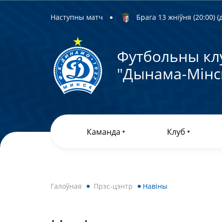
Наступны матч
Брага 13 жніўня (20:00) (д
Футбольны кл
"Дынама-Мiнс
Каманда
Клуб
Галоўная
Прэс-цэнтр
Навiны