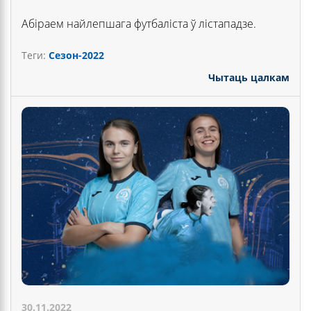
Абіраем найлепшага футбаліста ў лістападзе.
Теги:
Сезон-2022
Чытаць цалкам
30.11.2022