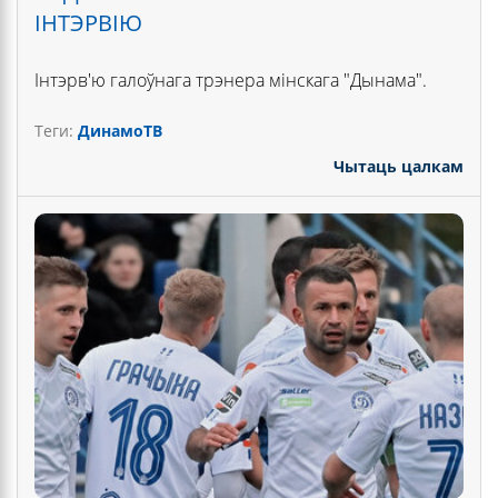
ІНТЭРВІЮ
Інтэрв'ю галоўнага трэнера мінскага "Дынама".
Теги:
ДинамоТВ
Чытаць цалкам