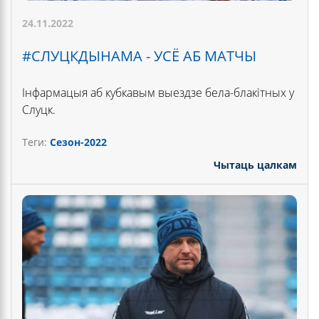
24.11.2022
#CЛУЦКДЫНАМА - УСЁ АБ МАТЧЫ
Інфармацыя аб кубкавым выездзе бела-блакітных у
Слуцк.
Теги:
Сезон-2022
Чытаць цалкам