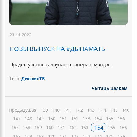
23.11.2022
НОВЫ ВЫПУСК НА #ДЫНАМАТБ
Прадстаўленне галоўнага трэнера камандзе.
Теги:
ДинамоТВ
Чытаць цалкам
Предыдущая
139
140
141
142
143
144
145
146
147
148
149
150
151
152
153
154
155
156
164
157
158
159
160
161
162
163
165
166
167
168
169
170
171
172
173
174
175
176