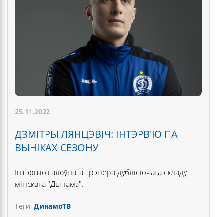
25.11.2022
ДЗМІТРЫ ЛЯНЦЭВІЧ: ІНТЭРВ'Ю ПА
ВЫНІКАХ СЕЗОНУ
Інтэрв'ю галоўнага трэнера дублюючага складу
мінскага "Дынама".
Теги:
ДинамоТВ