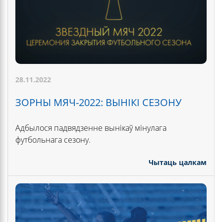
28.11.2022
ЗОРНЫ МЯЧ-2022: ВЫНІКІ СЕЗОНУ
Адбылося падвядзенне вынікаў мінулага
футбольнага сезону.
Чытаць цалкам