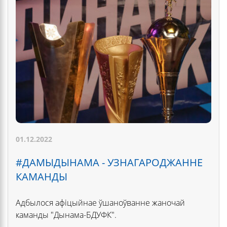
01.12.2022
#ДАМЫДЫНАМА - УЗНАГАРОДЖАННЕ
КАМАНДЫ
Адбылося афіцыйнае ўшаноўванне жаночай
каманды "Дынама-БДУФК".