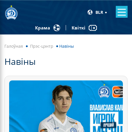
BLR
Квіткі
Крама
Галоўная
Прэс-цэнтр
Навiны
Навiны