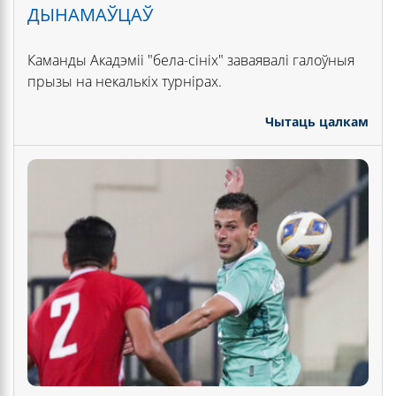
ДЫНАМАЎЦАЎ
Каманды Акадэміі "бела-сініх" заваявалі галоўныя
прызы на некалькіх турнірах.
Чытаць цалкам