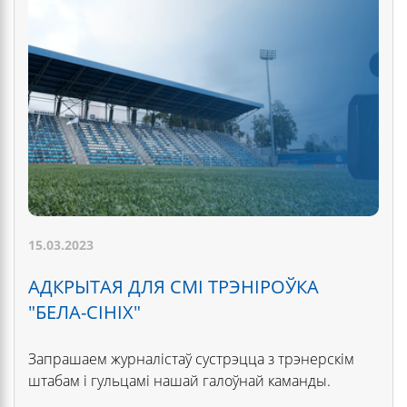
15.03.2023
АДКРЫТАЯ ДЛЯ СМІ ТРЭНІРОЎКА
"БЕЛА-СІНІХ"
Запрашаем журналістаў сустрэцца з трэнерскім
штабам і гульцамі нашай галоўнай каманды.