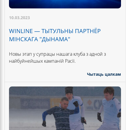
10.03.2023
WINLINE — ТЫТУЛЬНЫ ПАРТНЁР
МІНСКАГА "ДЫНАМА"
Новы этап у супрацы нашага клуба з адной з
найбуйнейшых кампаній Расіі.
Чытаць цалкам