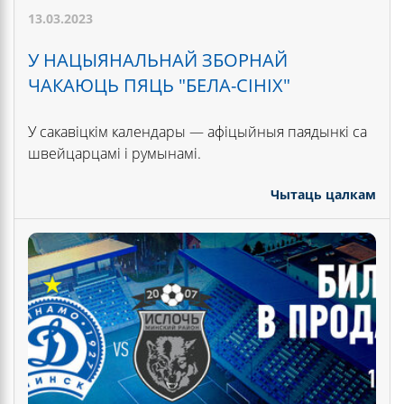
13.03.2023
У НАЦЫЯНАЛЬНАЙ ЗБОРНАЙ
ЧАКАЮЦЬ ПЯЦЬ "БЕЛА-СІНІХ"
У сакавіцкім календары — афіцыйныя паядынкі са
швейцарцамі і румынамі.
Чытаць цалкам