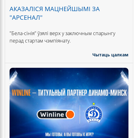
АКАЗАЛІСЯ МАЦНЕЙШЫМІ ЗА
"АРСЕНАЛ"
"Бела-сінія" ўзялі верх у заключным спарынгу
перад стартам чэмпіянату.
Чытаць цалкам