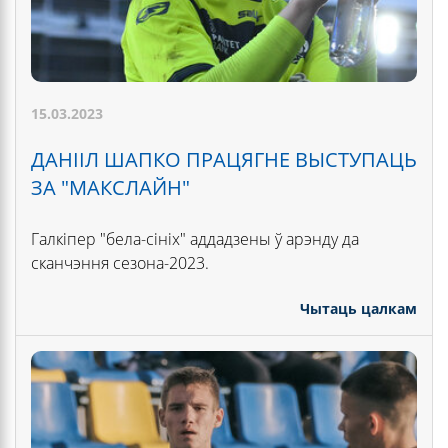
15.03.2023
ДАНІІЛ ШАПКО ПРАЦЯГНЕ ВЫСТУПАЦЬ
ЗА "МАКСЛАЙН"
Галкіпер "бела-сініх" аддадзены ў арэнду да
сканчэння сезона-2023.
Чытаць цалкам