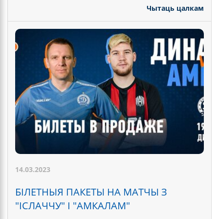
Чытаць цалкам
14.03.2023
БІЛЕТНЫЯ ПАКЕТЫ НА МАТЧЫ З
"ІСЛАЧЧУ" І "АМКАЛАМ"