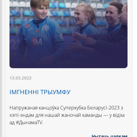
13.03.2023
ІМГНЕННІ ТРЫУМФУ
Напружаная канцоўка Суперкубка Беларусі-2023 з
хэпі-эндам для нашай жаночай каманды — у відэа
ад #ДынамаTV.
Чытаць цалкам