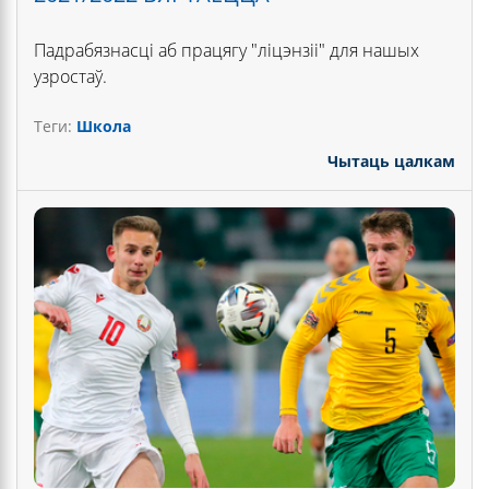
Падрабязнасці аб працягу "ліцэнзіі" для нашых
узростаў.
Теги:
Школа
Чытаць цалкам