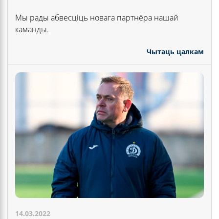
Мы рады абвесціць новага партнёра нашай
каманды.
Чытаць цалкам
14.03.2022