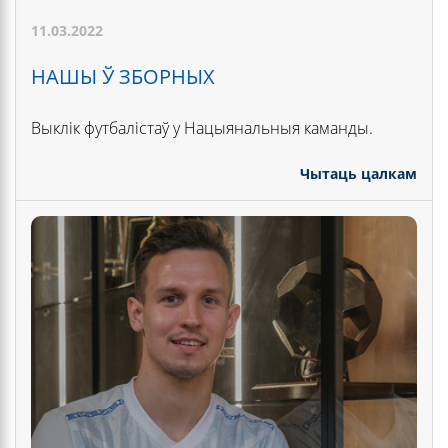
11.03.2022
НАШЫ Ў ЗБОРНЫХ
Выклік футбалістаў у Нацыянальныя каманды.
Чытаць цалкам