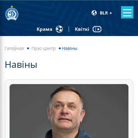
BLR
Квіткі
Крама
Галоўная
Прэс-цэнтр
Навiны
Навiны