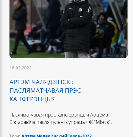
18.03.2022
АРТЭМ ЧАЛЯДЗІНСКІ:
ПАСЛЯМАТЧАВАЯ ПРЭС-
КАНФЕРЭНЦЫЯ
Пасляматчавая прэс-канферэнцыя Арцёма
Віктаравіча пасля гульні супраць ФК "Мінск".
Теги:
Артем Челядинский
Сезон-2022