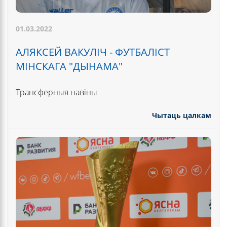
01.03.2022
АЛЯКСЕЙ ВАКУЛІЧ - ФУТБАЛІСТ
МІНСКАГА "ДЫНАМА"
Трансферныя навіны
Чытаць цалкам