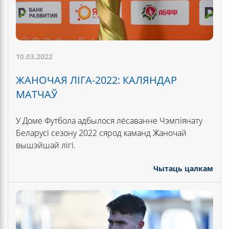
10.03.2022
ЖАНОЧАЯ ЛІГА-2022: КАЛЯНДАР
МАТЧАЎ
У Доме Футбола адбылося лёсаванне Чэмпіянату
Беларусі сезону 2022 сярод каманд Жаночай
вышэйшай лігі.
Чытаць цалкам