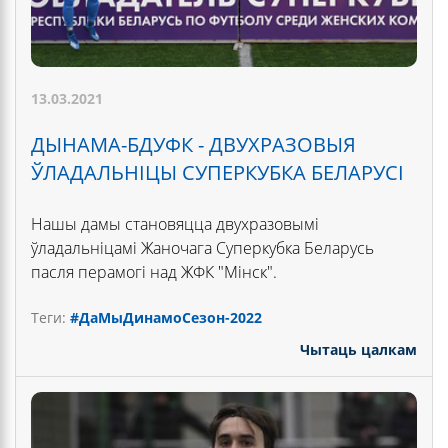
13.03.2021
ДЫНАМА-БДУФК - ДВУХРАЗОВЫЯ
ЎЛАДАЛЬНІЦЫ СУПЕРКУБКА БЕЛАРУСІ
Нашы дамы становяцца двухразовымі
ўладальніцамі Жаночага Суперкубка Беларусь
пасля перамогі над ЖФК "Мінск".
Теги:
#ДаМыДинамо
Сезон-2022
Чытаць цалкам