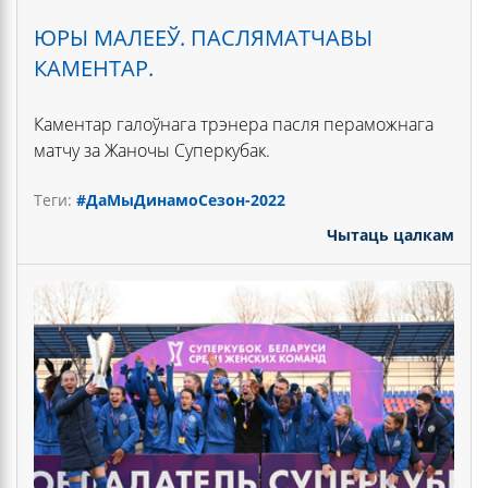
ЮРЫ МАЛЕЕЎ. ПАСЛЯМАТЧАВЫ
КАМЕНТАР.
Каментар галоўнага трэнера пасля пераможнага
матчу за Жаночы Суперкубак.
Теги:
#ДаМыДинамо
Сезон-2022
Чытаць цалкам