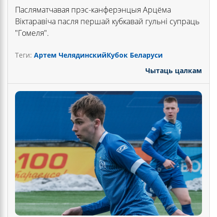
Пасляматчавая прэс-канферэнцыя Арцёма
Віктаравіча пасля першай кубкавай гульні супраць
"Гомеля".
Теги:
Артем Челядинский
Кубок Беларуси
Чытаць цалкам