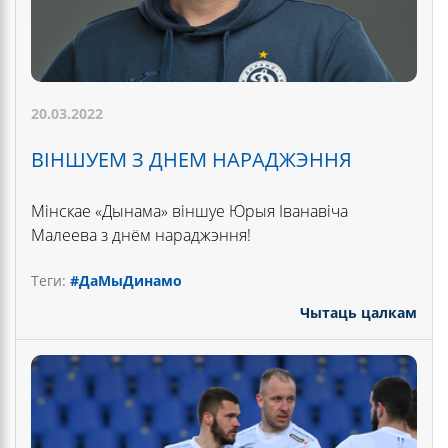
20.03.2022
ВІНШУЕМ З ДНЕМ НАРАДЖЭННЯ
Мінскае «Дынама» віншуе Юрыя Іванавіча
Малеева з днём нараджэння!
Теги:
#ДаМыДинамо
Чытаць цалкам