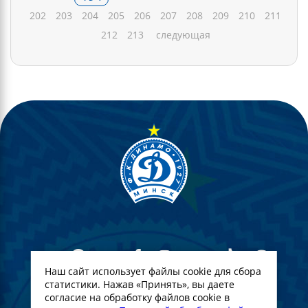
202
203
204
205
206
207
208
209
210
211
212
213
следующая
Наш сайт использует файлы cookie для сбора
статистики. Нажав «Принять», вы даете
согласие на обработку файлов cookie в