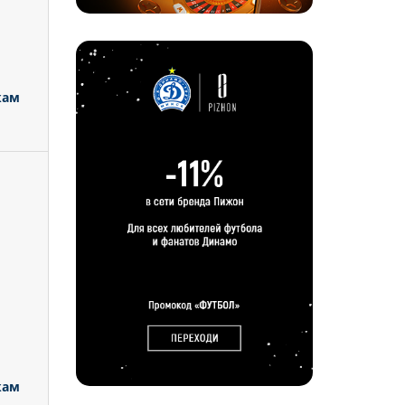
кам
кам