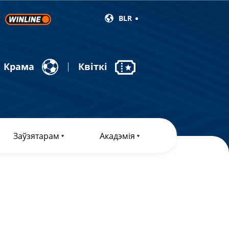
BLR
Крама
Квіткі
Заўзятарам
Акадэмія