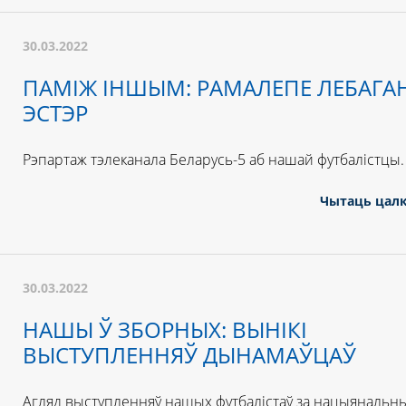
30.03.2022
ПАМІЖ ІНШЫМ: РАМАЛЕПЕ ЛЕБАГА
ЭСТЭР
Рэпартаж тэлеканала Беларусь-5 аб нашай футбалістцы.
Чытаць цал
30.03.2022
НАШЫ Ў ЗБОРНЫХ: ВЫНІКІ
ВЫСТУПЛЕННЯЎ ДЫНАМАЎЦАЎ
Агляд выступленняў нашых футбалістаў за нацыянальн