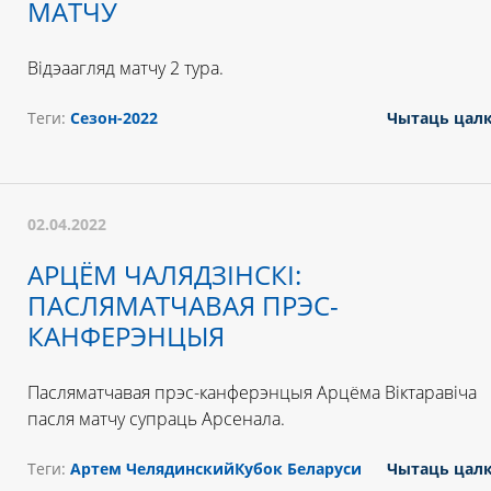
МАТЧУ
Відэаагляд матчу 2 тура.
Теги:
Сезон-2022
Чытаць цал
02.04.2022
АРЦЁМ ЧАЛЯДЗІНСКІ:
ПАСЛЯМАТЧАВАЯ ПРЭС-
КАНФЕРЭНЦЫЯ
Пасляматчавая прэс-канферэнцыя Арцёма Віктаравіча
пасля матчу супраць Арсенала.
Теги:
Артем Челядинский
Кубок Беларуси
Чытаць цал