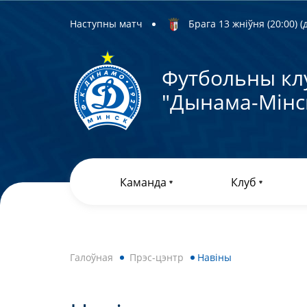
Наступны матч
Брага 13 жніўня (20:00) (д
Футбольны кл
"Дынама-Мiнс
Каманда
Клуб
Галоўная
Прэс-цэнтр
Навiны