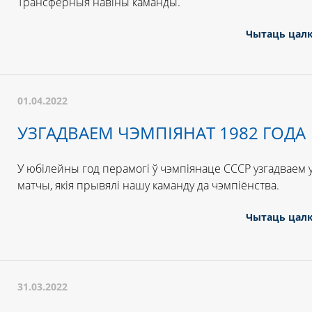
Трансферныя навіны каманды.
Чытаць цал
01.04.2022
УЗГАДВАЕМ ЧЭМПІЯНАТ 1982 ГОДА
У юбілейны год перамогі ў чэмпіянаце СССР узгадваем 
матчы, якія прывялі нашу каманду да чэмпіёнства.
Чытаць цал
31.03.2022