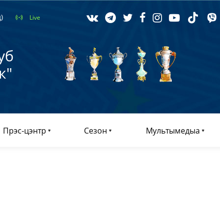
)
Live
уб
к"
Прэс-цэнтр
Сезон
Мультымедыа