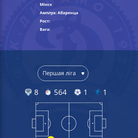
Мінск
Амплуа: Абаронца
Рост:
Вага:
8
564
1
1