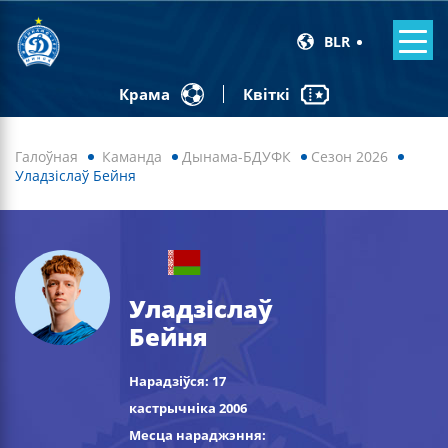
BLR
Квіткі
Крама
Галоўная
Каманда
Дынама-БДУФК
Сезон 2026
Уладзіслаў Бейня
Уладзіслаў
Бейня
Нарадзіўся: 17
кастрычніка 2006
Месца нараджэння: