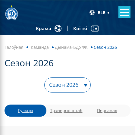
BLR
Квіткі
Крама
Галоўная
Каманда
Дынама-БДУФК
Сезон 2026
Сезон 2026
Гульцы
Трэнерскі штаб
Персанал