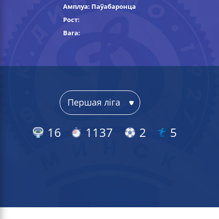
Амплуа: Паўабаронца
Рост:
Вага:
16
1137
2
5