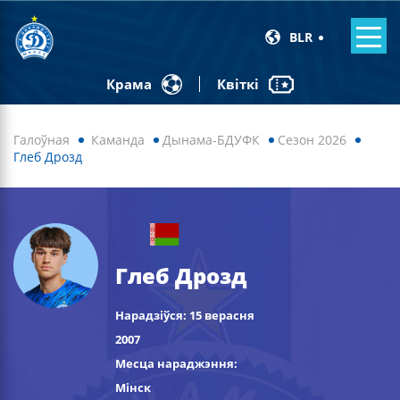
BLR
Квіткі
Крама
Галоўная
Каманда
Дынама-БДУФК
Сезон 2026
Глеб Дрозд
Глеб Дрозд
Нарадзіўся: 15 верасня
2007
Месца нараджэння:
Мінск