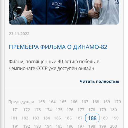
23.11.2022
ПРЕМЬЕРА ФИЛЬМА О ДИНАМО-82
Фильм, посвященный 40-летию победы в
чемпионате СССР уже доступен онлайн
Читать полностью
Предыдущая
163
164
165
166
167
168
169
170
171
172
173
174
175
176
177
178
179
180
188
181
182
183
184
185
186
187
189
190
191
192
193
194
195
196
197
198
199
200