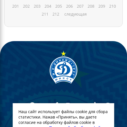
201
202
203
204
205
206
207
208
209
210
211
212
следующая
Наш сайт использует файлы cookie для сбора
статистики. Нажав «Принять», вы даете
согласие на обработку файлов cookie в