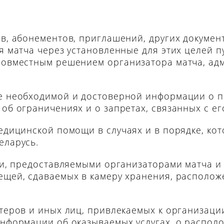
ов, абонементов, приглашений, других докумен
я матча через установленные для этих целей п
 совместным решением организатора матча, ад
ие необходимой и достоверной информации о 
 об ограничениях и о запретах, связанных с е
едицинской помощи в случаях и в порядке, ко
еларусь.
ми, предоставляемыми организаторами матча и
ещей, сдаваемых в камеру хранения, располо
теров и иных лиц, привлекаемых к организации
информации об оказываемых услугах, о располо