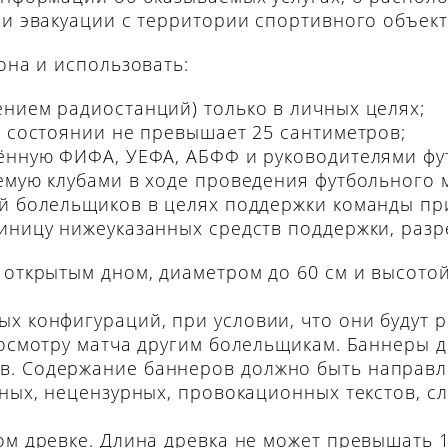
ри эвакуации с территории спортивного объект
она и использовать:
нием радиостанций) только в личных целях;
м состоянии не превышает 25 сантиметров;
ённую ФИФА, УЕФА, АБФФ и руководителями фут
емую клубами в ходе проведения футбольного 
й болельщиков в целях поддержки команды пр
иницу нижеуказанных средств поддержки, раз
 открытым дном, диаметром до 60 см и высотой
х конфигураций, при условии, что они будут 
росмотру матча другим болельщикам. Баннеры 
. Содержание баннеров должно быть направле
ьных, нецензурных, провокационных текстов, с
ом древке. Длина древка не может превышать 1