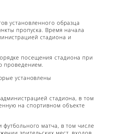
тов установленного образца
ункты пропуска. Время начала
министрацией стадиона и
порядке посещения стадиона при
го проведением.
торые установлены
 администрацией стадиона, в том
женную на спортивном объекте
 футбольного матча, в том числе
жении зрительских мест, входов