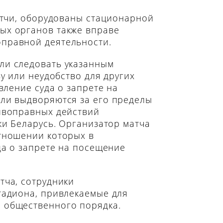
атчи, оборудованы стационарной
ых органов также вправе
оправной деятельности.
ли следовать указанным
у или неудобство для других
вление суда о запрете на
или выдворяются за его пределы
тивоправных действий
ки Беларусь. Организатор матча
отношении которых в
да о запрете на посещение
тча, сотрудники
тадиона, привлекаемые для
 общественного порядка.