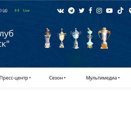
 (д)
Live
луб
к"
Пресс-центр
Сезон
Мультимедиа