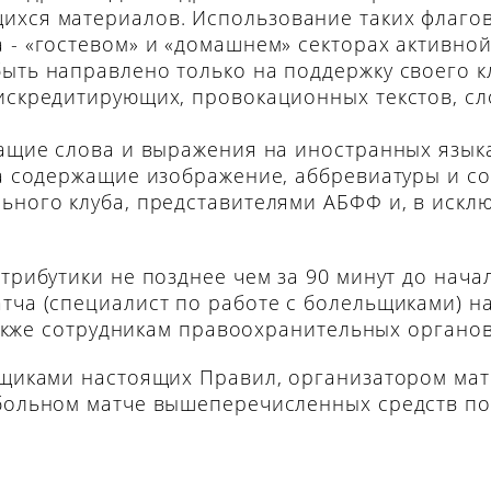
ихся материалов. Использование таких флагов
 - «гостевом» и «домашнем» секторах активно
ыть направлено только на поддержку своего к
искредитирующих, провокационных текстов, сл
жащие слова и выражения на иностранных язык
 а содержащие изображение, аббревиатуры и с
ьного клуба, представителями АБФФ и, в исклю
трибутики не позднее чем за 90 минут до нача
тча (специалист по работе с болельщиками) н
 также сотрудникам правоохранительных органов
ьщиками настоящих Правил, организатором ма
тбольном матче вышеперечисленных средств по