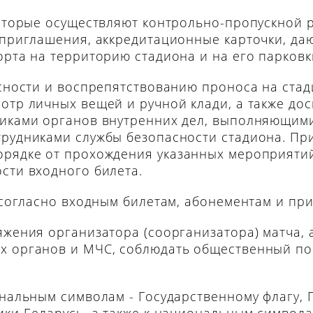
которые осуществляют контрольно-пропускной 
 приглашения, аккредитационные карточки, да
орта на территорию стадиона и на его парковк
асности и воспрепятствованию проноса на ст
отр личных вещей и ручной клади, а также дос
никами органов внутренних дел, выполняющим
рудниками службы безопасности стадиона. Пр
орядке от прохождения указанных мероприятий
сти входного билета.
х согласно входным билетам, абонементам и пр
яжения организатора (соорганизатора) матча,
х органов и МЧС, соблюдать общественный п
ональным символам - Государственному флагу, 