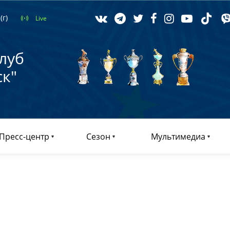
(г)
Live
луб
к"
Пресс-центр
Сезон
Мультимедиа