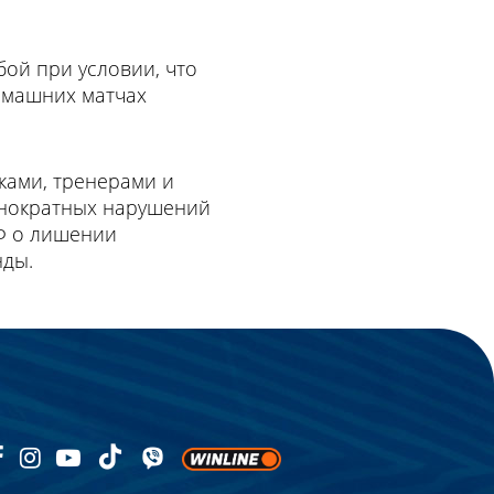
ой при условии, что
омашних матчах
ками, тренерами и
днократных нарушений
ФФ о лишении
нды.