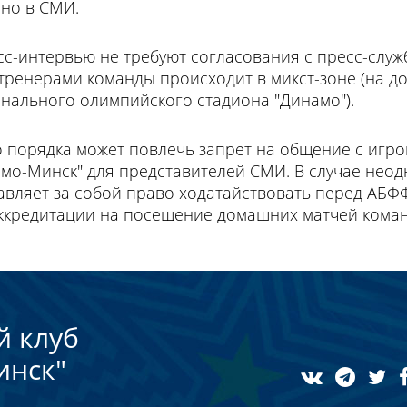
но в СМИ.
с-интервью не требуют согласования с пресс-служб
тренерами команды происходит в микст-зоне (на д
нального олимпийского стадиона "Динамо").
порядка может повлечь запрет на общение с игро
амо-Минск" для представителей СМИ. В случае нео
тавляет за собой право ходатайствовать перед АБ
ккредитации на посещение домашних матчей кома
й клуб
инск"