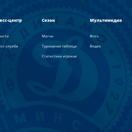
есс-центр
Сезон
Мультимедиа
вости
Матчи
Фото
сс-служба
Турнирная таблица
Видео
Статистика игроков