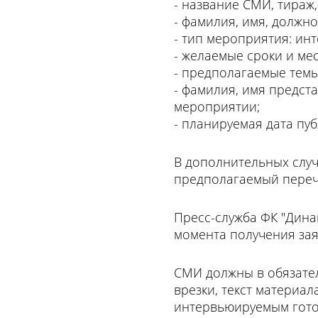
- название СМИ, тираж
- фамилия, имя, должн
- тип мероприятия: инт
- желаемые сроки и ме
- предполагаемые темы
- фамилия, имя предст
мероприятии;
- планируемая дата пу
В дополнительных случ
предполагаемый переч
Пресс-служба ФК "Динам
момента получения зая
СМИ должны в обязател
врезки, текст материа
интервьюируемым готов