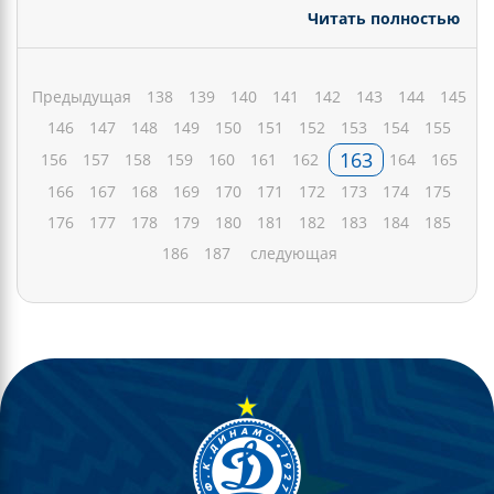
Читать полностью
Предыдущая
138
139
140
141
142
143
144
145
146
147
148
149
150
151
152
153
154
155
163
156
157
158
159
160
161
162
164
165
166
167
168
169
170
171
172
173
174
175
176
177
178
179
180
181
182
183
184
185
186
187
следующая