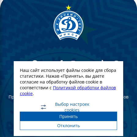
Наш сайт использует файлы cookie для сбора
статистики. Нажав «Принять», вы даете
согласие на обработку файлов cookie в
© Футбольный Клуб Динамо-Минск. 2022
соответствии с
Политикой обработки файлов
cookie
.
При полном или частичном использовании материалов
ссылка на официальный сайт ФК Динамо Минск
Выбор настроек
обязательна
cookies
Принять
Создание и продвижение сайта -
WebGroup.PRO
Отклонить