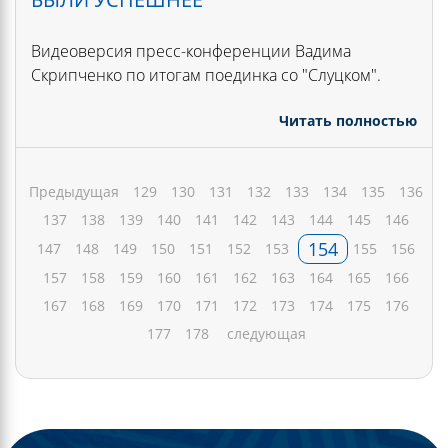
Видеоверсия пресс-конференции Вадима
Скрипченко по итогам поединка со "Слуцком".
Читать полностью
Предыдущая
129
130
131
132
133
134
135
136
137
138
139
140
141
142
143
144
145
146
154
147
148
149
150
151
152
153
155
156
157
158
159
160
161
162
163
164
165
166
167
168
169
170
171
172
173
174
175
176
177
178
следующая