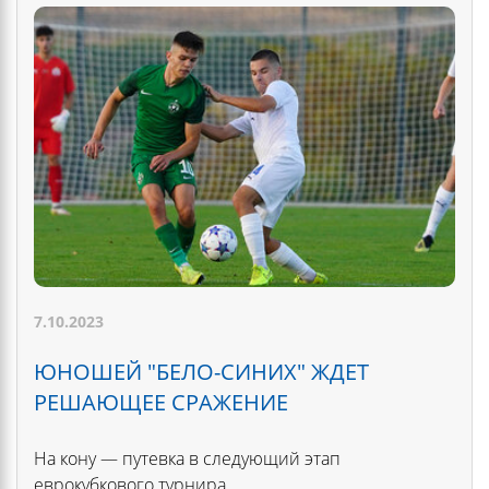
7.10.2023
ЮНОШЕЙ "БЕЛО-СИНИХ" ЖДЕТ
РЕШАЮЩЕЕ СРАЖЕНИЕ
На кону — путевка в следующий этап
еврокубкового турнира.