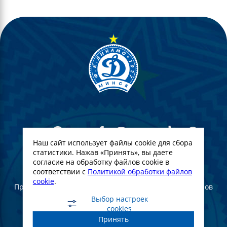
Наш сайт использует файлы cookie для сбора
статистики. Нажав «Принять», вы даете
согласие на обработку файлов cookie в
© Футбольный Клуб Динамо-Минск. 2022
соответствии с
Политикой обработки файлов
cookie
.
При полном или частичном использовании материалов
ссылка на официальный сайт ФК Динамо Минск
Выбор настроек
обязательна
cookies
Принять
Создание и продвижение сайта -