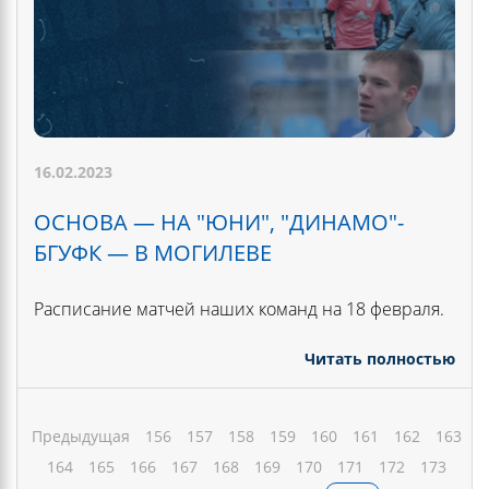
16.02.2023
ОСНОВА — НА "ЮНИ", "ДИНАМО"-
БГУФК — В МОГИЛЕВЕ
Расписание матчей наших команд на 18 февраля.
Читать полностью
Предыдущая
156
157
158
159
160
161
162
163
164
165
166
167
168
169
170
171
172
173