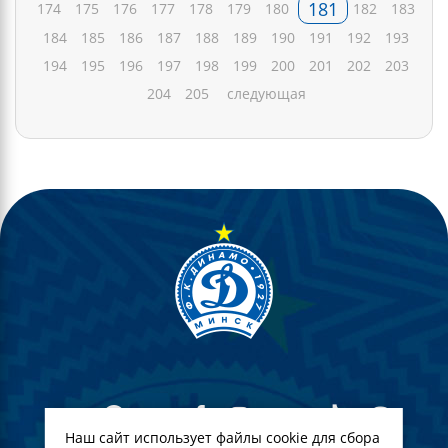
181
174
175
176
177
178
179
180
182
183
184
185
186
187
188
189
190
191
192
193
194
195
196
197
198
199
200
201
202
203
204
205
следующая
Наш сайт использует файлы cookie для сбора