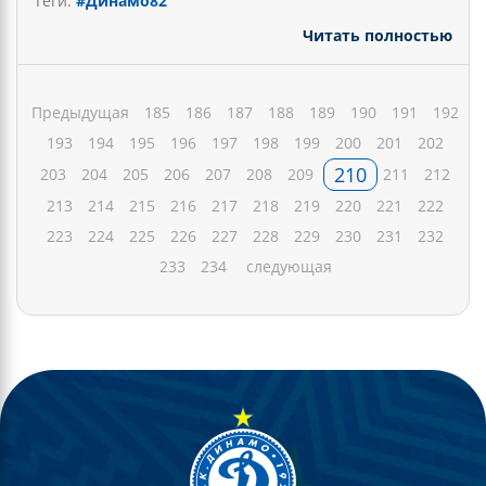
Теги:
#Динамо82
Читать полностью
Предыдущая
185
186
187
188
189
190
191
192
193
194
195
196
197
198
199
200
201
202
210
203
204
205
206
207
208
209
211
212
213
214
215
216
217
218
219
220
221
222
223
224
225
226
227
228
229
230
231
232
233
234
следующая