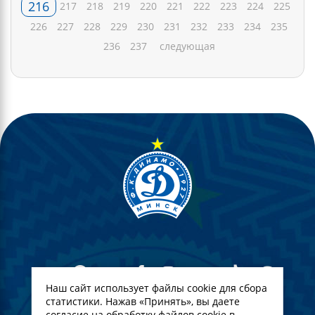
216
217
218
219
220
221
222
223
224
225
226
227
228
229
230
231
232
233
234
235
236
237
следующая
Наш сайт использует файлы cookie для сбора
статистики. Нажав «Принять», вы даете
согласие на обработку файлов cookie в