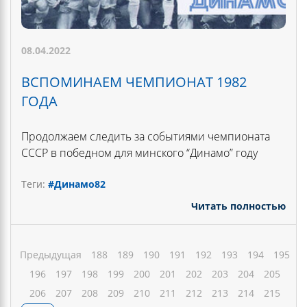
08.04.2022
ВСПОМИНАЕМ ЧЕМПИОНАТ 1982
ГОДА
Продолжаем следить за событиями чемпионата
СССР в победном для минского “Динамо” году
Теги:
#Динамо82
Читать полностью
Предыдущая
188
189
190
191
192
193
194
195
196
197
198
199
200
201
202
203
204
205
206
207
208
209
210
211
212
213
214
215