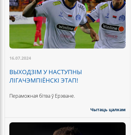
16.07.2024
ВЫХОДЗІМ У НАСТУПНЫ
ЛІГАЧЭМПІЁНСКІ ЭТАП!
Пераможная бітва ў Ерэване.
Чытаць цалкам