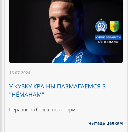
16.07.2024
У КУБКУ КРАІНЫ ПАЗМАГАЕМСЯ З
"НЁМАНАМ"
Перанос на больш позні тэрмін.
Чытаць цалкам