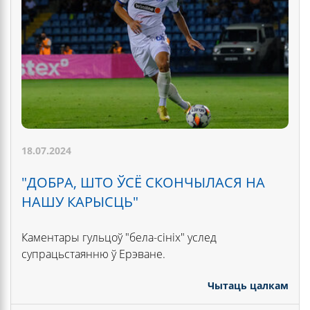
18.07.2024
"ДОБРА, ШТО ЎСЁ СКОНЧЫЛАСЯ НА
НАШУ КАРЫСЦЬ"
Каментары гульцоў "бела-сініх" услед
супрацьстаянню ў Ерэване.
Чытаць цалкам