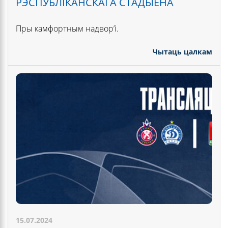
РЭСПУБЛІКАНСКАГА СТАДЫЁНА
Пры камфортным надвор’і.
Чытаць цалкам
15.07.2024