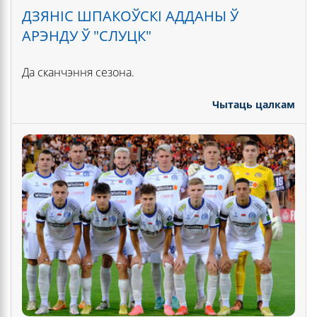
ДЗЯНІС ШПАКОЎСКІ АДДАНЫ Ў
АРЭНДУ Ў "СЛУЦК"
Да сканчэння сезона.
Чытаць цалкам