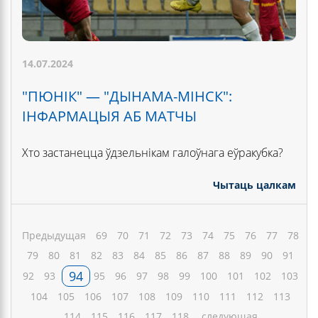
14.07.2024
"ПЮНІК" — "ДЫНАМА-МІНСК":
ІНФАРМАЦЫЯ АБ МАТЧЫ
Хто застанецца ўдзельнікам галоўнага еўракубка?
Чытаць цалкам
Предыдущая
69
70
71
72
73
74
75
76
77
78
79
80
81
82
83
84
85
86
87
88
89
90
91
94
92
93
95
96
97
98
99
100
101
102
103
104
105
106
107
108
109
110
111
112
113
114
115
116
117
118
следующая