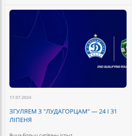
17.07.2024
ЗГУЛЯЕМ З "ЛУДАГОРЦАМ" — 24 І 31
ЛІПЕНЯ
Яшчэ больш сур’ёзны іспыт.