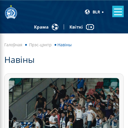
BLR
Квіткі
Крама
Галоўная
Прэс-цэнтр
Навiны
Навiны