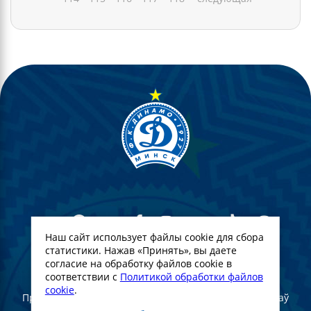
Наш сайт использует файлы cookie для сбора
статистики. Нажав «Принять», вы даете
согласие на обработку файлов cookie в
© Футбольны клуб Дынама-Мінск. 2022
соответствии с
Политикой обработки файлов
cookie
.
Пры поўным або частковым выкарыстанні матэрыялаў
спасылка на афіцыйны сайт ФК "Дынама-Мінск"