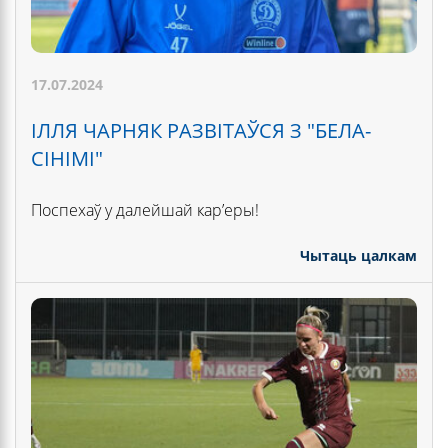
17.07.2024
ІЛЛЯ ЧАРНЯК РАЗВІТАЎСЯ З "БЕЛА-
СІНІМІ"
Поспехаў у далейшай кар’еры!
Чытаць цалкам