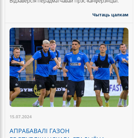
Відэаверсія перадматчавай прэс-канферэнцыі.
Чытаць цалкам
15.07.2024
АПРАБАВАЛІ ГАЗОН