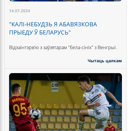
14.07.2024
"КАЛІ-НЕБУДЗЬ Я АБАВЯЗКОВА
ПРЫЕДУ Ў БЕЛАРУСЬ"
Відэаінтэрв’ю з заўзятарам "бела-сініх" з Венгрыі.
Чытаць цалкам