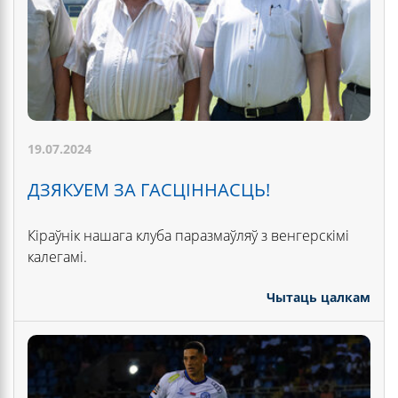
19.07.2024
ДЗЯКУЕМ ЗА ГАСЦІННАСЦЬ!
Кіраўнік нашага клуба паразмаўляў з венгерскімі
калегамі.
Чытаць цалкам