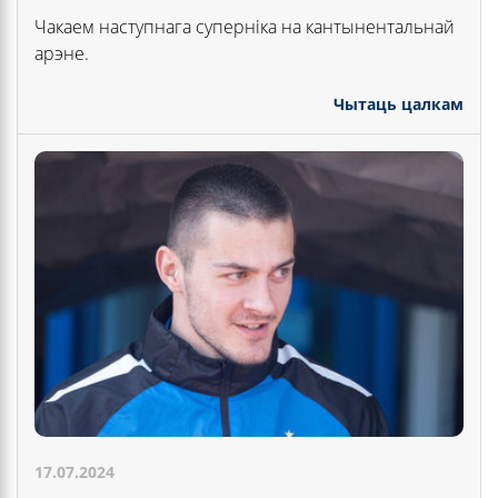
Чакаем наступнага суперніка на кантынентальнай
арэне.
Чытаць цалкам
17.07.2024