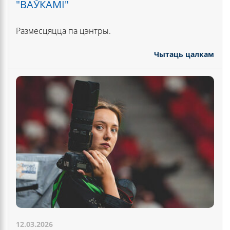
"ВАЎКАМІ"
Размесцяцца па цэнтры.
Чытаць цалкам
12.03.2026