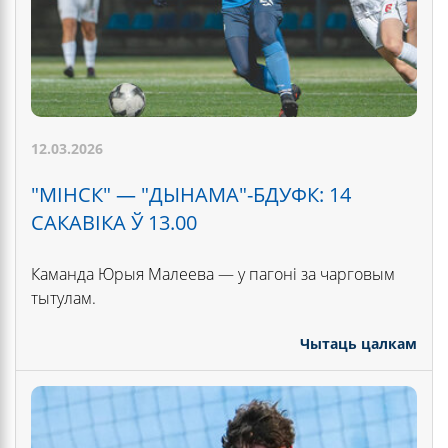
12.03.2026
"МІНСК" — "ДЫНАМА"-БДУФК: 14
САКАВІКА Ў 13.00
Каманда Юрыя Малеева — у пагоні за чарговым
тытулам.
Чытаць цалкам