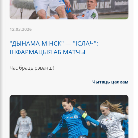
12.03.2026
"ДЫНАМА-МІНСК" — "ІСЛАЧ":
ІНФАРМАЦЫЯ АБ МАТЧЫ
Час браць рэванш!
Чытаць цалкам