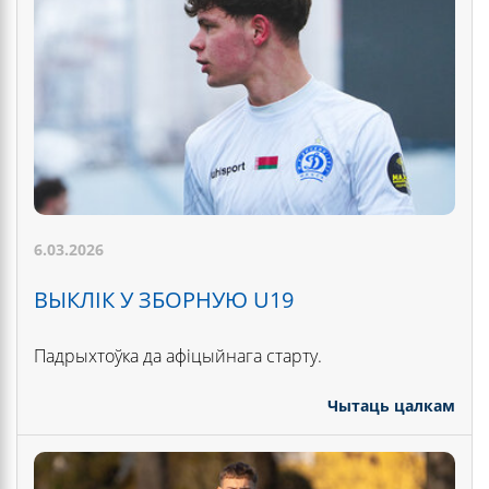
6.03.2026
ВЫКЛІК У ЗБОРНУЮ U19
Падрыхтоўка да афіцыйнага старту.
Чытаць цалкам