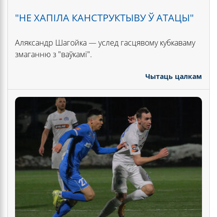
"НЕ ХАПІЛА КАНСТРУКТЫВУ Ў АТАЦЫ"
Аляксандр Шагойка — услед гасцявому кубкаваму
змаганню з "ваўкамі".
Чытаць цалкам