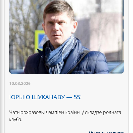
10.03.2026
ЮРЫЮ ШУКАНАВУ — 55!
Чатырохразовы чэмпіён краіны ў складзе роднага
клуба.
Чытаць цалкам