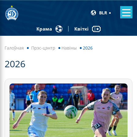
BLR
Квіткі
Крама
Галоўная
Прэс-цэнтр
Навiны
2026
2026