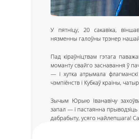
У пятніцу, 20 сакавіка, він
нязменны галоўны трэнер наша
Пад кіраўніцтвам гэтага паваж
моманту свайго заснавання ў пач
— і хутка атрымала флагманскі
чэмпіёнств і Кубкаў краіны, чат
Зычым Юрыю Іванавічу захоўва
запал — і пастаянна прыводзіць
дабрабыту, усяго найлепшага! Са