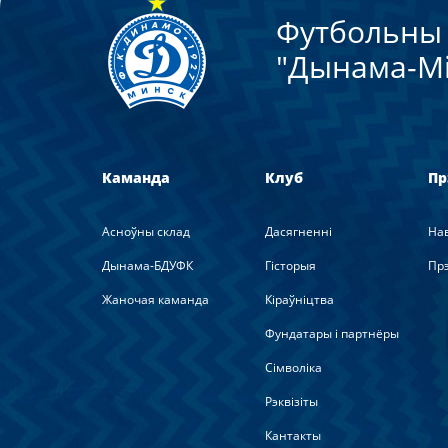
Футбольны 
"Дынама-Мi
Каманда
Клуб
Пр
Асноўны склад
Дасягненні
На
Дынама-БДУФК
Гісторыя
Прэ
Жаночая каманда
Кіраўніцтва
Фундатары і партнёры
Сімволіка
Рэквізіты
Кантакты