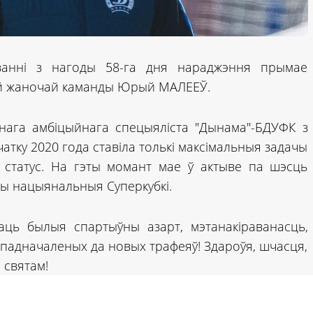
шаванні з нагоды 58-га дня нараджэння прымае
й жаночай каманды Юрый МАЛЕЕЎ.
анага амбіцыйнага спецыяліста "Дынама"-БДУФК з
атку 2020 года ставіла толькі максімальныя задачы
 статус. На гэты момант мае ў актыве па шэсць
ыры нацыянальныя Суперкубкі.
ць былыя спартыўны азарт, мэтанакіраванасць,
 падначаленых да новых трафеяў! Здароўя, шчасця,
 святам!