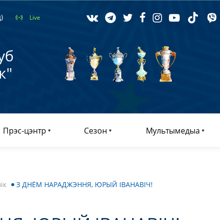
)
Live
уб
к"
Прэс-цэнтр
Сезон
Мультымедыа
ік
З ДНЁМ НАРАДЖЭННЯ, ЮРЫЙ ІВАНАВІЧ!