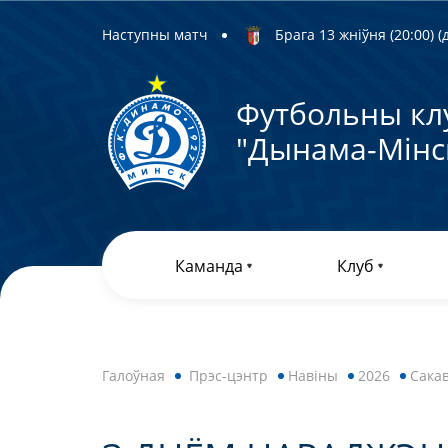
Наступны матч
Брага 13 жніўня (20:00) (д
Футбольны кл
"Дынама-Мiнс
Каманда
Клуб
Галоўная
Прэс-цэнтр
Навiны
2026
Сакав