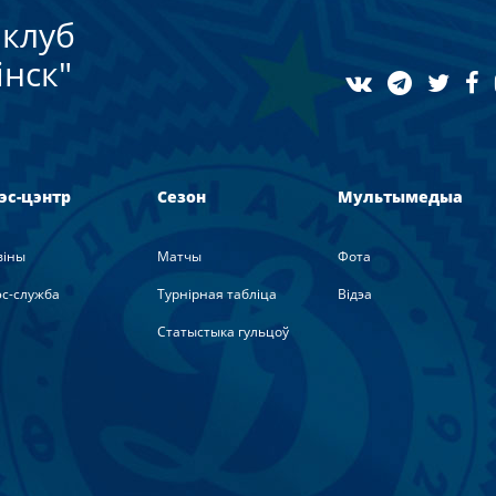
клуб
нск"
эс-цэнтр
Сезон
Мультымедыа
вiны
Матчы
Фота
с-служба
Турнірная табліца
Вiдэа
Статыстыка гульцоў