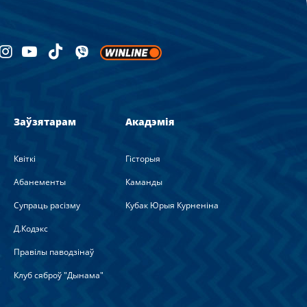
Заўзятарам
Акадэмія
Квіткі
Гісторыя
Абанементы
Каманды
Супраць расізму
Кубак Юрыя Курненіна
Д.Кодэкс
Правілы паводзінаў
Клуб сяброў "Дынама"