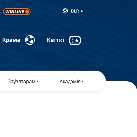
BLR
Крама
Квіткі
Заўзятарам
Акадэмія