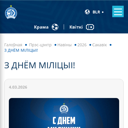
BLR
Квіткі
Крама
Галоўная
Прэс-цэнтр
Навiны
2026
Сакавік
З ДНЁМ МІЛІЦЫІ!
З ДНЁМ МІЛІЦЫІ!
4.03.2026