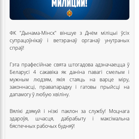
ФК "Дынама-Мінск" віншуе з Днём міліцыі ўсіх
супрацоўнікаў і ветэранаў органаў унутраных
спраў!
Гэта прафесійнае свята штогадова адзначаецца ў
Беларусі 4 сакавіка як даніна павагі смелым і
мужным людзям, якія стаяць на варце міру,
законнасці, правапарадку і гатовы прыйсці на
дапамогу ў любую хвіліну.
Вялікі дзякуй і нізкі паклон за службу! Моцнага
здароўя, шчасця, дабрабыту і максімальна
бяспечных рабочых будняў!