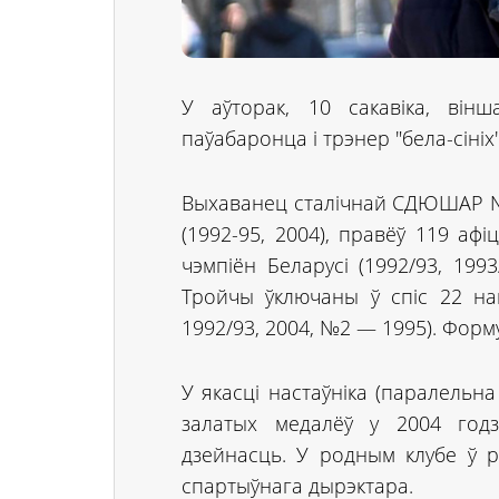
У аўторак, 10 сакавіка, він
паўабаронца і трэнер "бела-сін
Выхаванец сталічнай СДЮШАР №5
(1992-95, 2004), правёў 119 аф
чэмпіён Беларусі (1992/93, 1993
Тройчы ўключаны ў спіс 22 н
1992/93, 2004, №2 — 1995). Фор
У якасці настаўніка (паралельн
залатых медалёў у 2004 годз
дзейнасць. У родным клубе ў р
спартыўнага дырэктара.