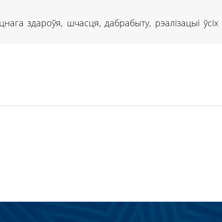
ага здароўя, шчасця, дабрабыту, рэалізацыі ўсіх