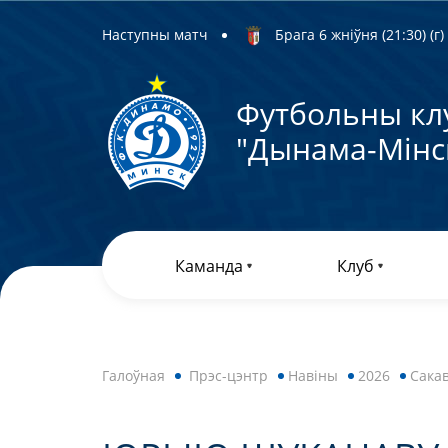
Наступны матч
Брага 6 жніўня (21:30) (г)
Футбольны кл
"Дынама-Мiнс
Каманда
Клуб
Галоўная
Прэс-цэнтр
Навiны
2026
Сакав