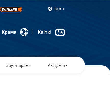
BLR
Крама
Квіткі
Заўзятарам
Акадэмія