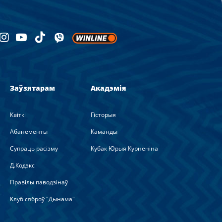
Заўзятарам
Акадэмія
Квіткі
Гісторыя
Абанементы
Каманды
Супраць расізму
Кубак Юрыя Курненіна
Д.Кодэкс
Правілы паводзінаў
Клуб сяброў "Дынама"