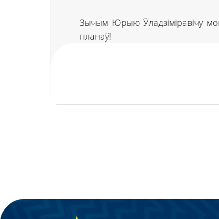
Зычым Юрыю Ўладзіміравічу моцн
планаў!