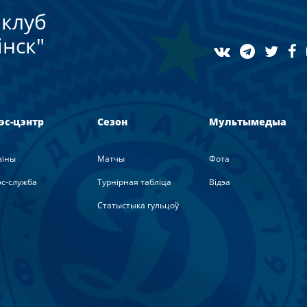
клуб
нск"
эс-цэнтр
Сезон
Мультымедыа
вiны
Матчы
Фота
с-служба
Турнірная табліца
Вiдэа
Статыстыка гульцоў