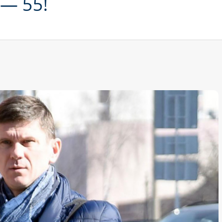
— 55!