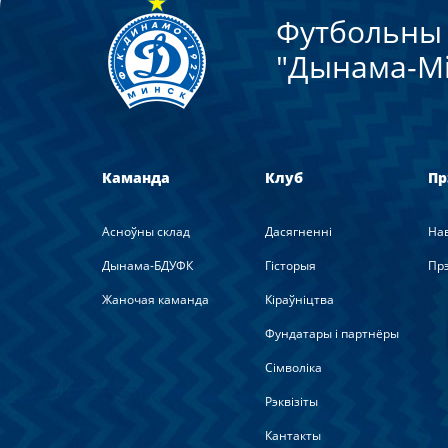
Футбольны 
"Дынама-Мi
Каманда
Клуб
Пр
Асноўны склад
Дасягненні
На
Дынама-БДУФК
Гісторыя
Прэ
Жаночая каманда
Кіраўніцтва
Фундатары і партнёры
Сімволіка
Рэквізіты
Кантакты