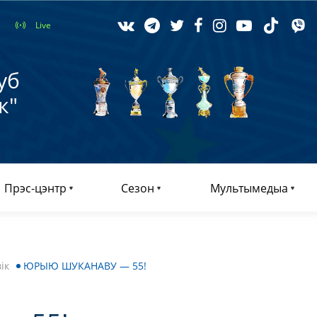
Live
уб
к"
Прэс-цэнтр
Сезон
Мультымедыа
ік
ЮРЫЮ ШУКАНАВУ — 55!