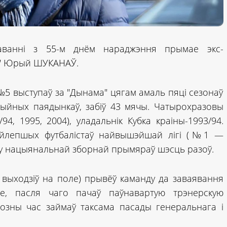
шаванні з 55-м днём нараджэння прымае экс-
іх" Юрый ШУКАНАЎ.
 выступаў за "Дынама" цягам амаль пяці сезонаў
іцыйных паядынкаў, забіў 43 мячы. Чатырохразовы
/94, 1995, 2004), уладальнік Кубка краіны-1993/94.
айлепшых футбалістаў найвышэйшай лігі (№1 —
му нацыянальнай зборнай прымяраў шэсць разоў.
а выходзіў на поле) прывёў каманду да заваявання
е, пасля чаго пачаў паўнавартую трэнерскую
озны час займаў таксама пасады генеральнага і