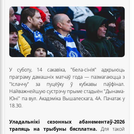
У суботу, 14 сакавіка, "бела-сінія" адкрыюць
праграму дамашніх матчаў года — пазмагаюцца з
"Іслаччу" за пуцёўку ў кубкавы паўфінал.
Найважнейшую сустрэчу прыме стадыён "Дынама-
Юні" па вул. Акадэміка Вышалескага, 4А. Пачатак у
18.30.
Уладальнікі сезонных абанементаў-2026
трапяць на трыбуны бясплатна.
Для такой