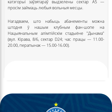
катэгорыі заўзятараў выдзелены сектар А5 —
просім займаць любыя вольныя месцы.
Нагадваем, што набыць абанементы можна
штодня ў нашым клубным фан-шопе на
Нацыянальным алімпійскім стадыёне "Дынама"
(вул. Кірава, 8/6, сектар D24; час працы — 11.00-
20.00, перапынак — 15.00-16.00).