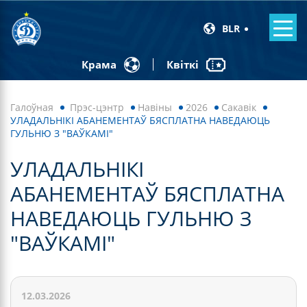
BLR
Квіткі
Крама
Галоўная
Прэс-цэнтр
Навiны
2026
Сакавік
УЛАДАЛЬНІКІ АБАНЕМЕНТАЎ БЯСПЛАТНА НАВЕДАЮЦЬ
ГУЛЬНЮ З "ВАЎКАМІ"
УЛАДАЛЬНІКІ
АБАНЕМЕНТАЎ БЯСПЛАТНА
НАВЕДАЮЦЬ ГУЛЬНЮ З
"ВАЎКАМІ"
12.03.2026