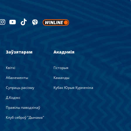
Заўзятарам
Акадэмія
Квіткі
Гісторыя
Абанементы
Каманды
Супраць расізму
Кубак Юрыя Курненіна
Д.Кодэкс
Правілы паводзінаў
Клуб сяброў "Дынама"