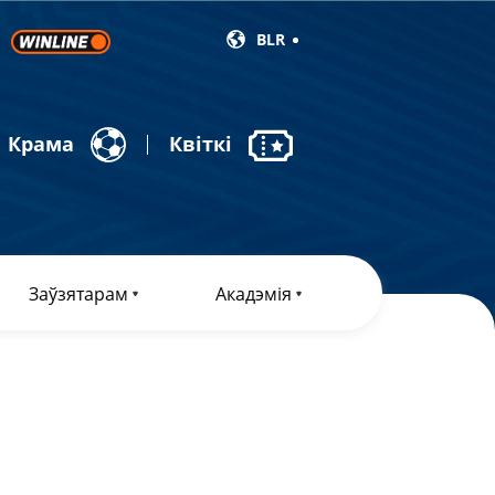
BLR
Крама
Квіткі
Заўзятарам
Акадэмія