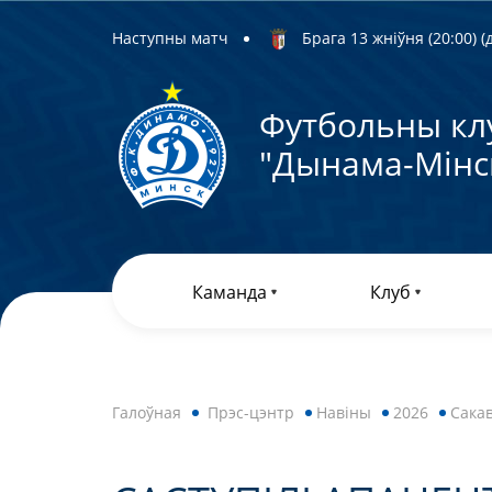
Наступны матч
Брага 13 жніўня (20:00) (д
Футбольны кл
"Дынама-Мiнс
Каманда
Клуб
Галоўная
Прэс-цэнтр
Навiны
2026
Сакав