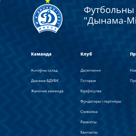
Футбольны 
"Дынама-Мi
Каманда
Клуб
Пр
Асноўны склад
Дасягненні
На
Дынама-БДУФК
Гісторыя
Прэ
Жаночая каманда
Кіраўніцтва
Фундатары і партнёры
Сімволіка
Рэквізіты
Кантакты