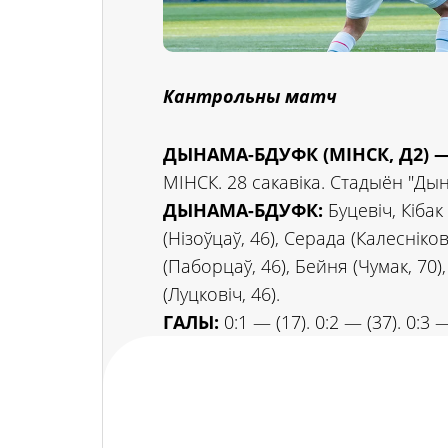
Кантрольны матч
ДЫНАМА-БДУФК (МІНСК, Д2) — 
МІНСК. 28 сакавіка. Стадыён "Дын
ДЫНАМА-БДУФК:
Буцевіч, Кібак
(Нізоўцаў, 46), Серада (Калесніков
(Паборцаў, 46), Бейня (Чумак, 70)
(Луцковіч, 46).
ГАЛЫ:
0:1 — (17). 0:2 — (37). 0:3 —