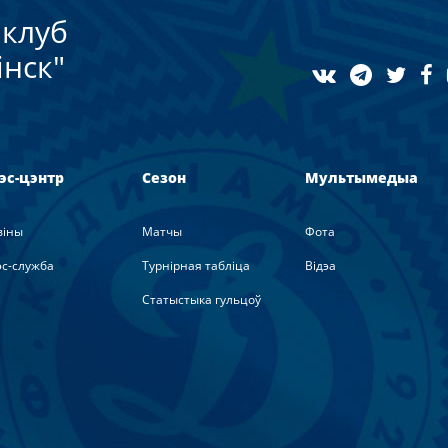
клуб
нск"
эс-цэнтр
Сезон
Мультымедыа
вiны
Матчы
Фота
с-служба
Турнірная табліца
Вiдэа
Статыстыка гульцоў