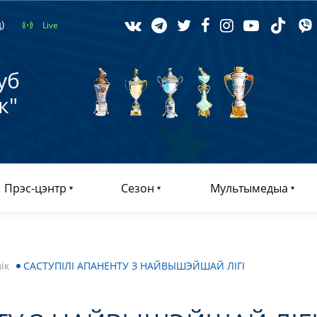
)
Live
уб
к"
Прэс-цэнтр
Сезон
Мультымедыа
ік
САСТУПІЛІ АПАНЕНТУ З НАЙВЫШЭЙШАЙ ЛІГІ