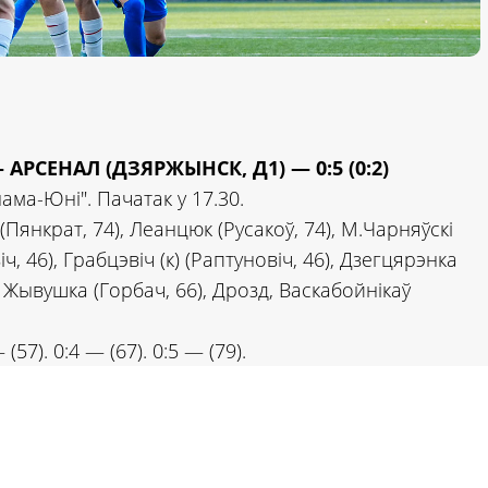
АРСЕНАЛ (ДЗЯРЖЫНСК, Д1) — 0:5 (0:2)
ама-Юні". Пачатак у 17.30.
 (Пянкрат, 74), Леанцюк (Русакоў, 74), М.Чарняўскі
іч, 46), Грабцэвіч (к) (Раптуновіч, 46), Дзегцярэнка
, Жывушка (Горбач, 66), Дрозд, Васкабойнікаў
 (57). 0:4 — (67). 0:5 — (79).