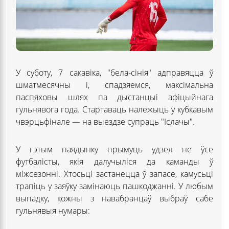
У суботу, 7 сакавіка, "бела-сінія" адправяцца ў
шматмесячны і, спадзяемся, максімальна
паспяховы шлях па дыстанцыі афіцыйнага
гульнявога года. Стартаваць належыць у кубкавым
чвэрцьфінале — на выездзе супраць "Іслачы".
У гэтым паядынку прымуць удзел не ўсе
футбалісты, якія далучыліся да каманды ў
міжсезонні. Хтосьці застанецца ў запасе, камусьці
трапіць у заяўку замінаюць пашкоджанні. У любым
выпадку, кожны з навабранцаў выбраў сабе
гульнявыя нумары: