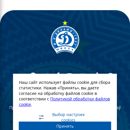
Наш сайт использует файлы cookie для сбора
статистики. Нажав «Принять», вы даете
согласие на обработку файлов cookie в
© Футбольны клуб Дынама-Мінск. 2022
соответствии с
Политикой обработки файлов
cookie
.
Пры поўным або частковым выкарыстанні матэрыялаў
спасылка на афіцыйны сайт ФК "Дынама-Мінск"
Выбор настроек
абавязковая
cookies
Принять
Создание и продвижение сайта -