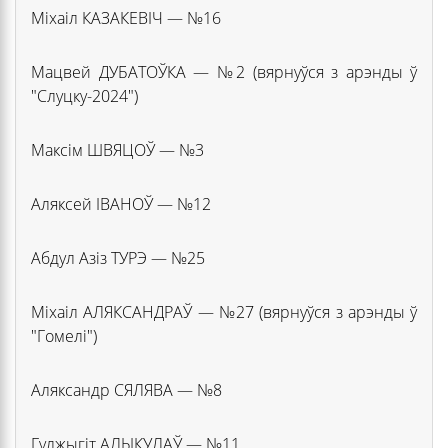
Міхаіл КАЗАКЕВІЧ — №16
Мацвей ДУБАТОЎКА — №2 (вярнуўся з арэнды ў
"Слуцку-2024")
Максім ШВЯЦОЎ — №3
Аляксей ІВАНОЎ — №12
Абдул Азіз ТУРЭ — №25
Міхаіл АЛЯКСАНДРАЎ — №27 (вярнуўся з арэнды ў
"Гомелі")
Аляксандр СЯЛЯВА — №8
Гулжыгіт АЛЫКУЛАЎ — №11