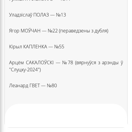
Уладзіслаў ПОЛАЗ — №13
Ягор МОЎЧАН — №22 (пераведзены з дубля)
Кірыл КАПЛЕНКА — №55
Арцём САКАЛОЎСКІ — №78 (вярнуўся з арэнды ў
"Слуцку-2024")
Леанард ГВЕТ — №80