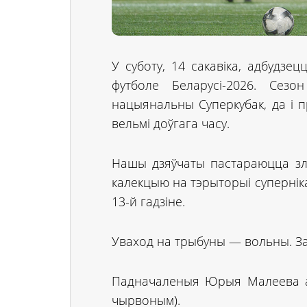
У суботу, 14 сакавіка, адбудз
футболе Беларусі-2026. Се
нацыянальны Суперкубак, да і 
вельмі доўгага часу.
Нашы дзяўчаты пастараюцца зла
калекцыю на тэрыторыі суперніка
13-й гадзіне.
Уваход на трыбуны — вольны. З
Падначаленыя Юрыя Малеева ап
чырвоным).