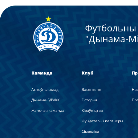
Футбольны 
"Дынама-Мi
Каманда
Клуб
Пр
Асноўны склад
Дасягненні
На
Дынама-БДУФК
Гісторыя
Прэ
Жаночая каманда
Кіраўніцтва
Фундатары і партнёры
Сімволіка