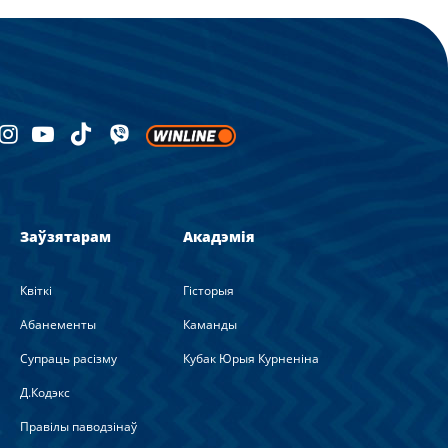
Заўзятарам
Акадэмія
Квіткі
Гісторыя
Абанементы
Каманды
Супраць расізму
Кубак Юрыя Курненіна
Д.Кодэкс
Правілы паводзінаў