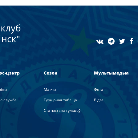
клуб
нск"
эс-цэнтр
Сезон
Мультымедыа
вiны
Матчы
Фота
с-служба
Турнірная табліца
Вiдэа
Статыстыка гульцоў