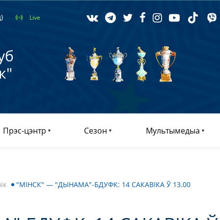
)
Live
уб
к"
Прэс-цэнтр
Сезон
Мультымедыа
ік
"МІНСК" — "ДЫНАМА"-БДУФК: 14 САКАВІКА Ў 13.00