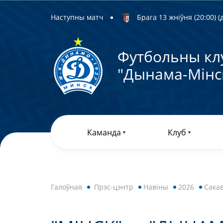
Наступны матч
Брага 13 жніўня (20:00) (д
Футбольны кл
"Дынама-Мiнс
Каманда
Клуб
Галоўная
Прэс-цэнтр
Навiны
2026
Сакав