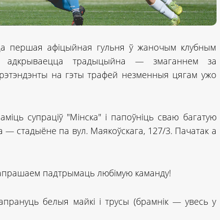
ецца першая афіцыйная гульня ў жаночым клубным
зон адкрываецца традыцыйна — змаганнем за
прэтэндэнты на гэты трафей незменныя цягам ужо
міць супраціў "Мінска" і папоўніць сваю багатую
 — стадыёне па вул. Маякоўскага, 127/3. Пачатак а
апрашаем падтрымаць любімую каманду!
рануць белыя майкі і трусы (брамнік — увесь у