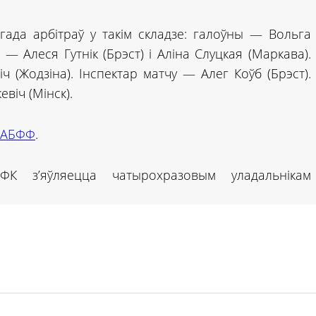
гада арбітраў у такім складзе: галоўны — Вольга
 — Алеся Гутнік (Брэст) і Аліна Слуцкая (Маркава).
 (Жодзіна). Інспектар матчу — Алег Коўб (Брэст).
віч (Мінск).
 АБФФ
.
ФК з’яўляецца чатырохразовым уладальнікам