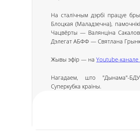
На сталічным дэрбі працуе бры
Блоцкая (Маладзечна), памочнікі
Чацвёрты — Валянціна Сакаловіч
Дэлегат АБФФ — Святлана Грынке
Жывы эфір — на
Youtube-канале
Нагадаем, што "Дынама"-БДУ
Суперкубка краіны.