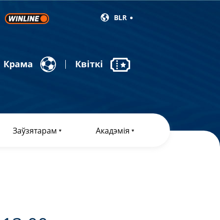
BLR
Крама
Квіткі
Заўзятарам
Акадэмія