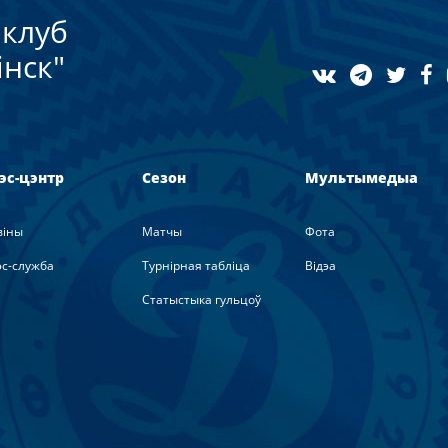
клуб
нск"
эс-цэнтр
Сезон
Мультымедыа
вiны
Матчы
Фота
с-служба
Турнірная табліца
Вiдэа
Статыстыка гульцоў