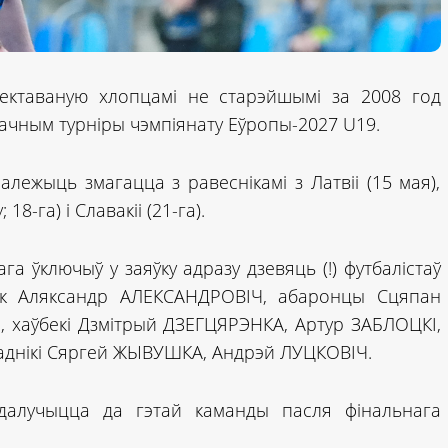
ектаваную хлопцамі не старэйшымі за 2008 год
рачным турніры чэмпіянату Еўропы-2027 U19.
алежыць змагацца з равеснікамі з Латвіі (15 мая),
8-га) і Славакіі (21-га).
га ўключыў у заяўку адразу дзевяць (!) футбалістаў
нік Аляксандр АЛЕКСАНДРОВІЧ, абаронцы Сцяпан
, хаўбекі Дзмітрый ДЗЕГЦЯРЭНКА, Артур ЗАБЛОЦКІ,
паднікі Сяргей ЖЫВУШКА, Андрэй ЛУЦКОВІЧ.
алучыцца да гэтай каманды пасля фінальнага
.