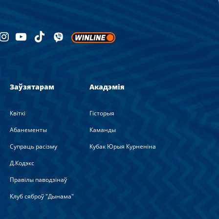
Заўзятарам
Акадэмія
Квіткі
Гісторыя
Абанементы
Каманды
Супраць расізму
Кубак Юрыя Курненіна
Д.Кодэкс
Правілы паводзінаў
Клуб сяброў "Дынама"