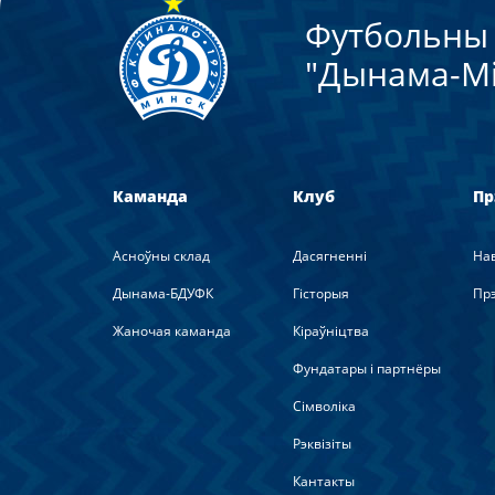
Футбольны 
"Дынама-Мi
Каманда
Клуб
Пр
Асноўны склад
Дасягненні
На
Дынама-БДУФК
Гісторыя
Прэ
Жаночая каманда
Кіраўніцтва
Фундатары і партнёры
Сімволіка
Рэквізіты
Кантакты