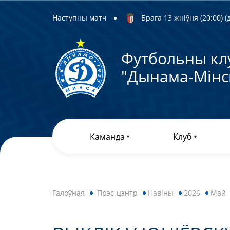
Наступны матч
Брага 13 жніўня (20:00) (д
Футбольны кл
"Дынама-Мiнс
Каманда
Клуб
Галоўная
Прэс-цэнтр
Навiны
2026
Май