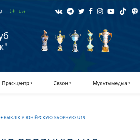
)
Live
уб
к"
Прэс-цэнтр
Сезон
Мультымедыа
ВЫКЛІК У ЮНІЁРСКУЮ ЗБОРНУЮ U19