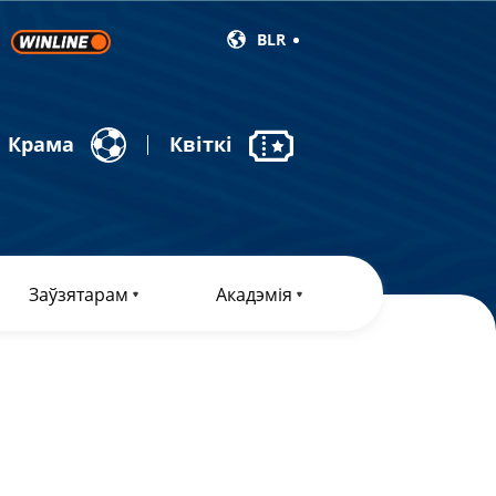
BLR
Крама
Квіткі
Заўзятарам
Акадэмія