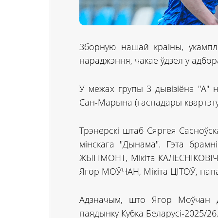
Зборную нашай краіны, укампл
нараджэння, чакае ўдзел у адбо
У межах групы 3 дывізіёна "А" н
Сан-Марына (гаспадары квартэту; 1
Трэнерскі штаб Сяргея Сасноўска
мінскага "Дынама". Гэта брам
ЖЫГІМОНТ, Мікіта КАЛЕСНІКОВІЧ
Ягор МОЎЧАН, Мікіта ЦІТОЎ, на
Адзначым, што Ягор Моўчан д
паядынку Кубка Беларусі-2025/26