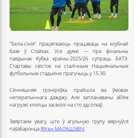
"Бела-сінія" працягваюць працаваць на клубнай
базе ў Стайках. Усе думкі — пра фінальны
паядынак Кубка краіны-2025/26 супраць БАТЭ.
Стартавы свісток на сталічным Нацыянальным
футбольным стадыёне прагучыць у 15.30.
Сённяшняя трэніроўка прайшла ва ўмовах
неперапыннага дажджу. Але запланаваны аб’ём
нагрузкі хлопцы засвоілі на сто адсоткаў.
Звяртаем увагу, што ў агульную групу вярнуўся
паўабаронца
Яўген МАЛАШЭВІЧ
.