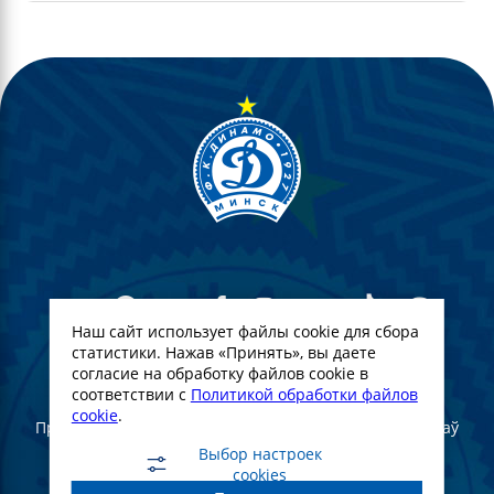
Наш сайт использует файлы cookie для сбора
статистики. Нажав «Принять», вы даете
согласие на обработку файлов cookie в
© Футбольны клуб Дынама-Мінск. 2022
соответствии с
Политикой обработки файлов
cookie
.
Пры поўным або частковым выкарыстанні матэрыялаў
спасылка на афіцыйны сайт ФК "Дынама-Мінск"
Выбор настроек
абавязковая
cookies