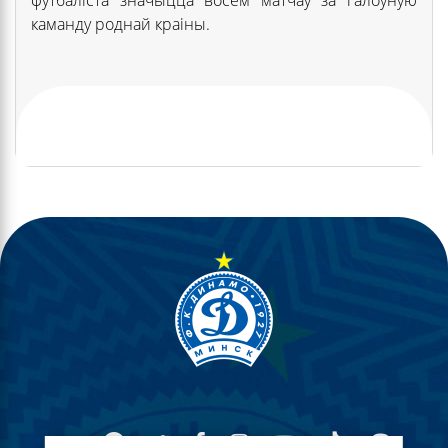
каманду роднай краіны.