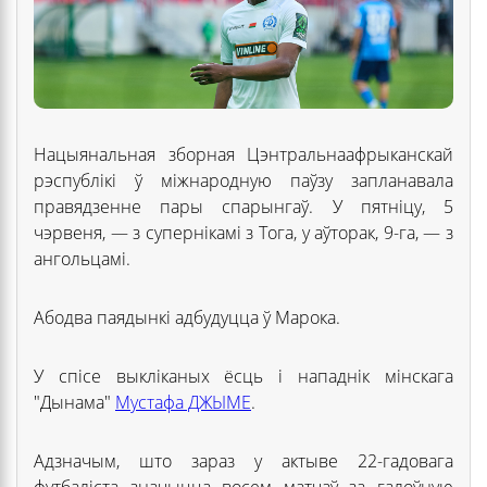
Нацыянальная зборная Цэнтральнаафрыканскай
рэспублікі ў міжнародную паўзу запланавала
правядзенне пары спарынгаў. У пятніцу, 5
чэрвеня, — з супернікамі з Тога, у аўторак, 9-га, — з
ангольцамі.
Абодва паядынкі адбудуцца ў Марока.
У спісе выкліканых ёсць і нападнік мінскага
"Дынама"
Мустафа ДЖЫМЕ
.
Адзначым, што зараз у актыве 22-гадовага
футбаліста значыцца восем матчаў за галоўную