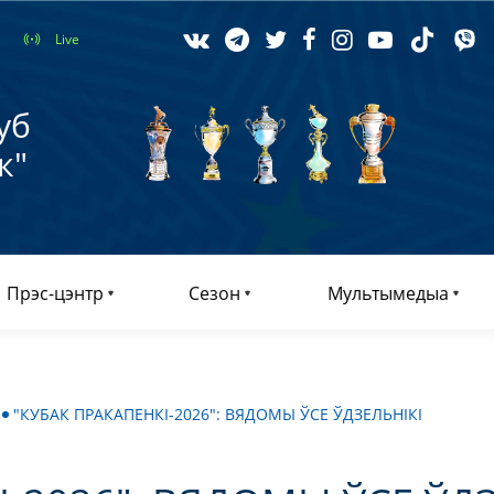
Live
уб
к"
Прэс-цэнтр
Сезон
Мультымедыа
"КУБАК ПРАКАПЕНКІ-2026": ВЯДОМЫ ЎСЕ ЎДЗЕЛЬНІКІ