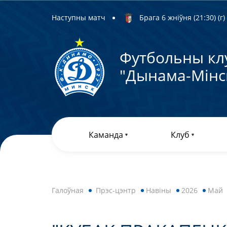
Наступны матч
Брага 6 жніўня (21:30) (г)
Футбольны кл
"Дынама-Мiнс
Каманда
Клуб
Галоўная
Прэс-цэнтр
Навiны
2026
Май