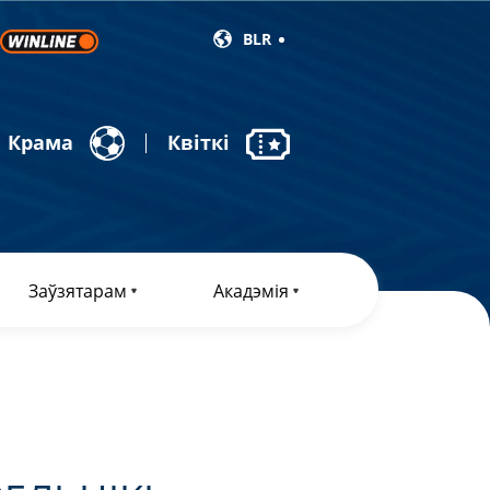
BLR
Крама
Квіткі
Заўзятарам
Акадэмія