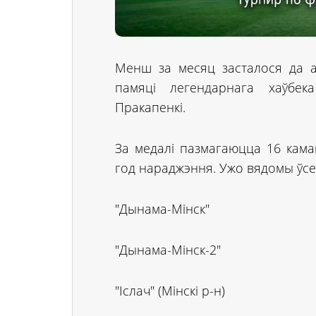
Менш за месяц засталося да ад
памяці легендарнага хаўбека
Пракапенкі.
За медалі пазмагаюцца 16 кама
год нараджэння. Ужо вядомы ўсе 
"Дынама-Мінск"
"Дынама-Мінск-2"
"Іслач" (Мінскі р-н)