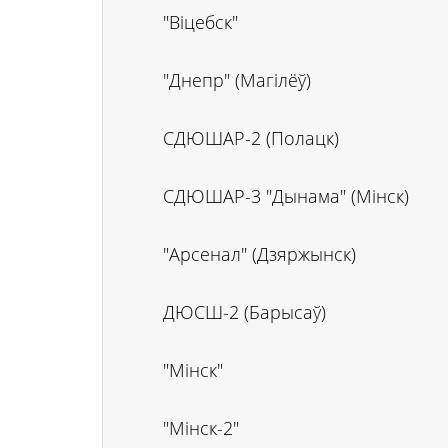
"Віцебск"
"Днепр" (Магілёў)
СДЮШАР-2 (Полацк)
СДЮШАР-3 "Дынама" (Мінск)
"Арсенал" (Дзяржынск)
ДЮСШ-2 (Барысаў)
"Мінск"
"Мінск-2"