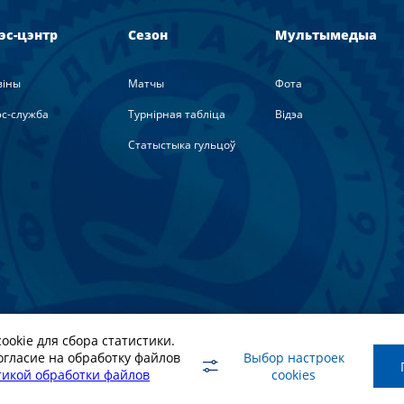
эс-цэнтр
Сезон
Мультымедыа
вiны
Матчы
Фота
с-служба
Турнірная табліца
Вiдэа
Статыстыка гульцоў
ookie для сбора статистики.
ялаў спасылка на афіцыйны сайт ФК "Дынама-Мінск" абавязко
огласие на обработку файлов
Выбор настроек
икой обработки файлов
cookies
roup.PRO