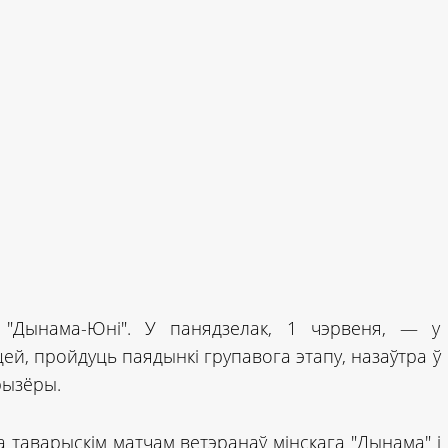
"Дынама-Юні". У панядзелак, 1 чэрвеня, — у
й, пройдуць паядынкі групавога этапу, назаўтра ў
рызёры.
таварыскім матчам ветэранаў мінскага "Дынама" і