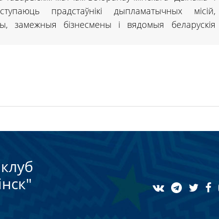
тупаюць прадстаўнікі дыпламатычных місій,
ы, замежныя бізнесмены і вядомыя беларускія
клуб
нск"