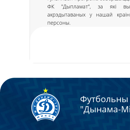
ФК "Дыпламат", за які выс
акрэдытаваных у нашай краін
персоны.
Футбольны 
"Дынама-Мi