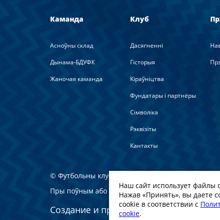
Каманда
Клуб
Пр
Асноўны склад
Дасягненні
На
Дынама-БДУФК
Гісторыя
Прэ
Жаночая каманда
Кіраўніцтва
Фундатары і партнёры
Сімволіка
Рэквізіты
Кантакты
© Футбольны клуб Дынама-Мінск. 2022
Наш сайт использует файлы c
Пры поўным або частковым выкарыстанні матэры
Нажав «Принять», вы даете с
cookie в соответствии с
Полит
Создание и продвижение сайта -
WebG
cookie
.