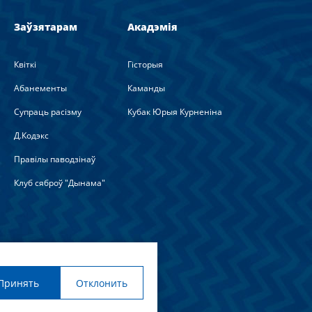
Заўзятарам
Акадэмія
Квіткі
Гісторыя
Абанементы
Каманды
Супраць расізму
Кубак Юрыя Курненіна
Д.Кодэкс
Правілы паводзінаў
Клуб сяброў "Дынама"
вая
Принять
Отклонить