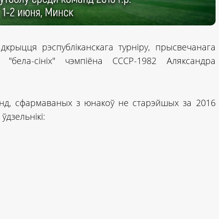
крыцця рэспубліканскага турніру, прысвечанага
 "бела-сініх" чэмпіёна СССР-1982 Аляксандра
нд, сфармаваных з юнакоў не старэйшых за 2016
ўдзельнікі: