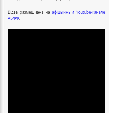
Відэа размешчана на
афіцыйным Youtube-канале
АБФФ
.