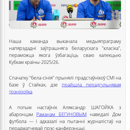
Наша каманда выканала медыяпраграму
напярэдадні заўтрашняга беларускага "класіка",
пераможца якога ўзбагаціць сваю калекцыю
Кубкам краіны-2025/26.
Спачатку "бела-сінія" прынялі прадстаўнікоў СМІ на
базе ў Стайках, дзе
прайшла перадгульнявая
трэніроўка
.
А потым настаўнік Аляксандр ШАГОЙКА з
абаронцам
Раманам БЕГУНОВЫМ
наведалі Дом
футбола — і адказалі на пытанні журналістаў на
перадматчевай прэс-канферэнцыі.