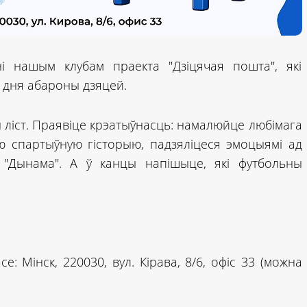
і нашым клубам праекта "Дзіцячая пошта", які
дня абароны дзяцей.
ы ліст. Праявіце крэатыўнасць: намалюйце любімага
ю спартыўную гісторыю, падзяліцеся эмоцыямі ад
 "Дынама". А ў канцы напішыце, які футбольны
е: Мінск, 220030, вул. Кірава, 8/6, офіс 33 (можна