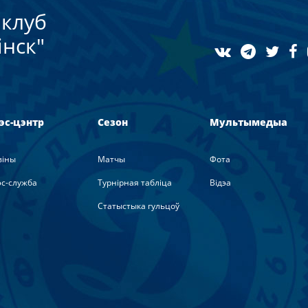
клуб
нск"
эс-цэнтр
Сезон
Мультымедыа
вiны
Матчы
Фота
с-служба
Турнірная табліца
Вiдэа
Статыстыка гульцоў