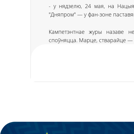
- у нядзелю, 24 мая, на Нацы
"Дняпром" — у фан-зоне пастав
Кампетэнтнае журы назаве не
споўняцца. Марце, стварайце — 