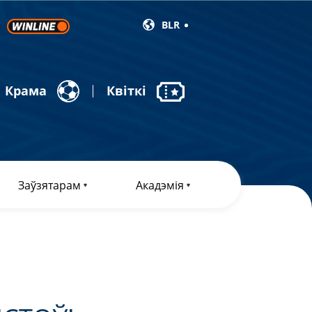
BLR
Крама
Квіткі
Заўзятарам
Акадэмія