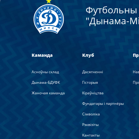
Футбольны 
"Дынама-Мi
Каманда
Клуб
Пр
Асноўны склад
Дасягненні
На
Дынама-БДУФК
Гісторыя
Прэ
Жаночая каманда
Кіраўніцтва
Фундатары і партнёры
Сімволіка
Рэквізіты
Кантакты