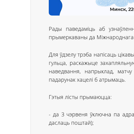
Рады паведаміць аб узнаўленн
прымеркаваны да Міжнароднага 
Для ўдзелу трэба напісаць цікав
гульца, раскажыце захапляльну
наведвання, напрыклад, матчу
падарунак хацелі б атрымаць.
Гэтыя лісты прымаюцца:
- да 3 чэрвеня ўключна па адрас
даслаць поштай);