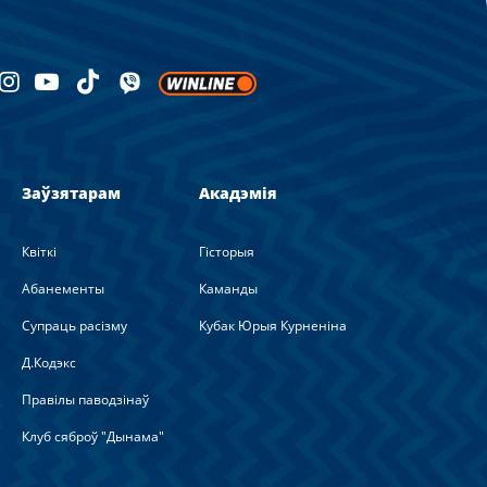
Заўзятарам
Акадэмія
Квіткі
Гісторыя
Абанементы
Каманды
Супраць расізму
Кубак Юрыя Курненіна
Д.Кодэкс
Правілы паводзінаў
Клуб сяброў "Дынама"