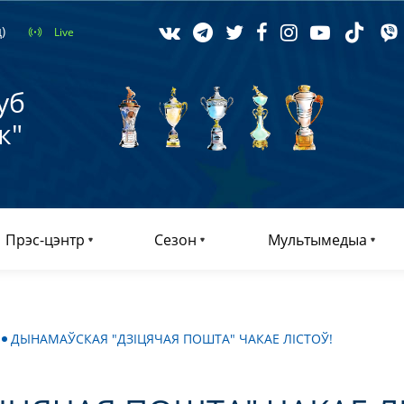
)
Live
уб
к"
Прэс-цэнтр
Сезон
Мультымедыа
ДЫНАМАЎСКАЯ "ДЗІЦЯЧАЯ ПОШТА" ЧАКАЕ ЛІСТОЎ!