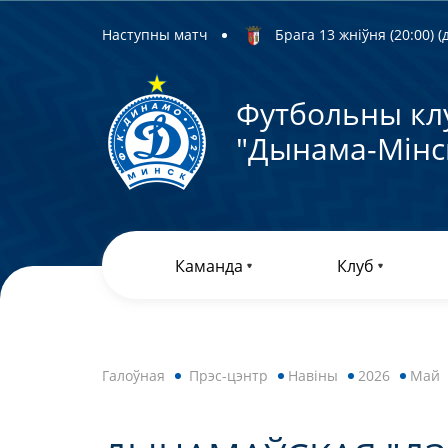
Наступны матч
Брага 13 жніўня (20:00) (д
Футбольны кл
"Дынама-Мiнс
Каманда
Клуб
Галоўная
Прэс-цэнтр
Навiны
2026
Май