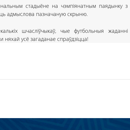
янальным стадыёне на чэмпіянатным паядынку з
яць адмыслова пазначаную скрыню.
калькіх шчасліўчыкаў, чые футбольныя жаданні
и няхай усё загаданае спраўдзіцца!