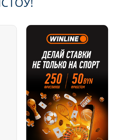
СТОЎ!