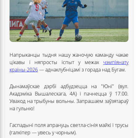
Напрыканцы тыдня нашу жаночую каманду чакае
цікавы і няпросты іспыт у межах
чэмпіянату
краіны-2026
— аднаклубніцамі з горада над Бугам.
Дынамаўскае дэрбі адбудзецца на "Юні" (вул.
Акадэміка Вышалескага, 4А) і пачнецца ў 17.00.
Уваход на трыбуны вольны. Запрашаем заўзятараў
на гульню!
Гаспадыні поля апрануць светла-сінія майкі і трусы
(галкіпер — увесь у чорным).