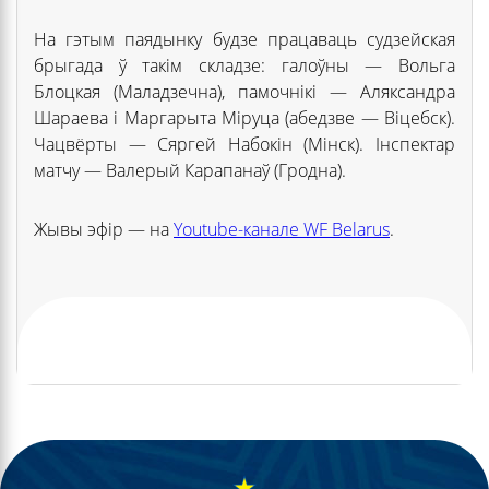
На гэтым паядынку будзе працаваць судзейская
брыгада ў такім складзе: галоўны — Вольга
Блоцкая (Маладзечна), памочнікі — Аляксандра
Шараева і Маргарыта Міруца (абедзве — Віцебск).
Чацвёрты — Сяргей Набокін (Мінск). Інспектар
матчу — Валерый Карапанаў (Гродна).
Жывы эфір — на
Youtube-канале WF Belarus
.