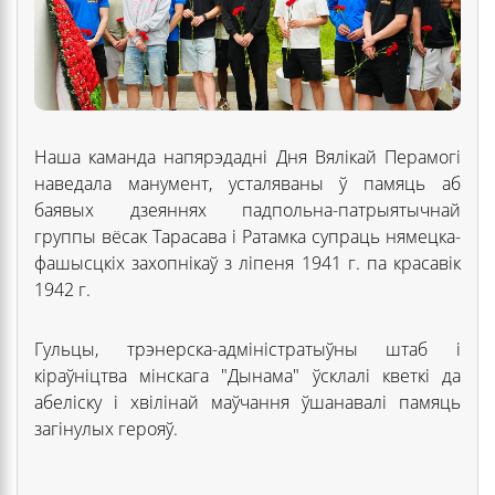
Наша каманда напярэдадні Дня Вялікай Перамогі
наведала манумент, усталяваны ў памяць аб
баявых дзеяннях падпольна-патрыятычнай
группы вёсак Тарасава і Ратамка супраць нямецка-
фашысцкіх захопнікаў з ліпеня 1941 г. па красавік
1942 г.
Гульцы, трэнерска-адміністратыўны штаб і
кіраўніцтва мінскага "Дынама" ўсклалі кветкі да
абеліску і хвілінай маўчання ўшанавалі памяць
загінулых герояў.