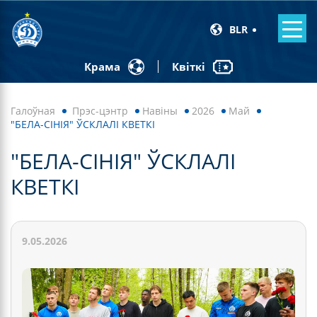
BLR
Квіткі
Крама
Галоўная
Прэс-цэнтр
Навiны
2026
Май
"БЕЛА-СІНІЯ" ЎСКЛАЛІ КВЕТКІ
"БЕЛА-СІНІЯ" ЎСКЛАЛІ
КВЕТКІ
9.05.2026