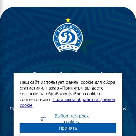
Наш сайт использует файлы cookie для сбора
статистики. Нажав «Принять», вы даете
согласие на обработку файлов cookie в
© Футбольны клуб Дынама-Мінск. 2022
соответствии с
Политикой обработки файлов
cookie
.
Пры поўным або частковым выкарыстанні матэрыялаў
спасылка на афіцыйны сайт ФК "Дынама-Мінск"
Выбор настроек
абавязковая
cookies
Принять
Создание и продвижение сайта -