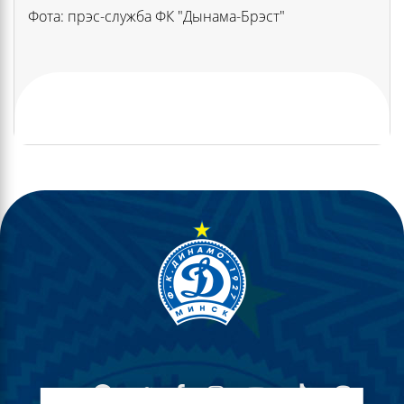
Фота: прэс-служба ФК "Дынама-Брэст"