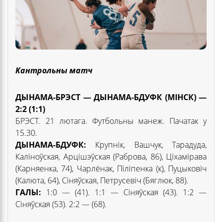
Кантрольны матч
ДЫНАМА-БРЭСТ — ДЫНАМА-БДУФК (МІНСК) —
2:2 (1:1)
БРЭСТ. 21 лютага. Футбольны манеж. Пачатак у
15.30.
ДЫНАМА-БДУФК:
Крупнік, Вашчук, Тарадуда,
Каліноўская, Арцішэўская (Раброва, 86), Ціхамірава
(Карняенка, 74), Чарлёнак, Піліпенка (к), Пуцыковіч
(Калюта, 64), Сіняўская, Петрусевіч (Бяглюк, 88).
ГАЛЫ:
1:0 — (41). 1:1 — Сіняўская (43). 1:2 —
Сіняўская (53). 2:2 — (68).