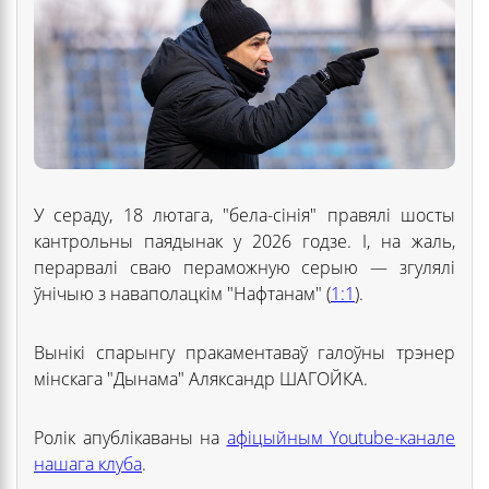
У сераду, 18 лютага, "бела-сінія" правялі шосты
кантрольны паядынак у 2026 годзе. І, на жаль,
перарвалі сваю пераможную серыю — згулялі
ўнічыю з наваполацкім "Нафтанам" (
1:1
).
Вынікі спарынгу пракаментаваў галоўны трэнер
мінскага "Дынама" Аляксандр ШАГОЙКА.
Ролік апублікаваны на
афіцыйным Youtube-канале
нашага клуба
.