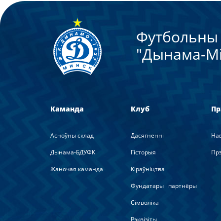
Футбольны 
"Дынама-Мi
Каманда
Клуб
Пр
Асноўны склад
Дасягненні
На
Дынама-БДУФК
Гісторыя
Прэ
Жаночая каманда
Кіраўніцтва
Фундатары і партнёры
Сімволіка
Рэквізіты