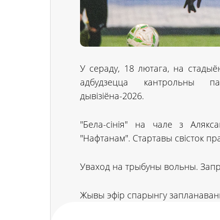
У сераду, 18 лютага, на стадыё
адбудзецца кантрольны па
дывізіёна-2026.
"Бела-сінія" на чале з Аляк
"Нафтанам". Стартавы свісток пра
Уваход на трыбуны вольны. Зап
Жывы эфір спарынгу запланава