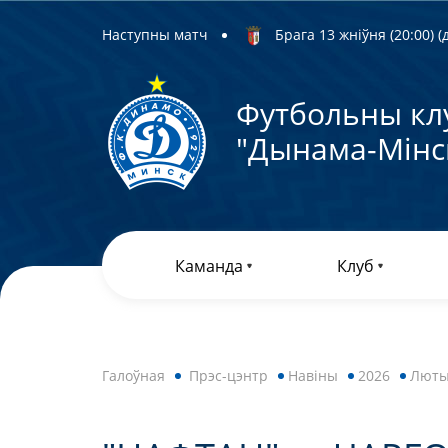
Наступны матч
Брага 13 жніўня (20:00) (д
Футбольны кл
"Дынама-Мiнс
Каманда
Клуб
Галоўная
Прэс-цэнтр
Навiны
2026
Лют