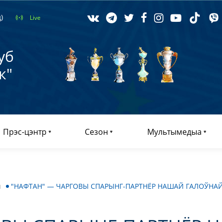
)
Live
уб
к"
Прэс-цэнтр
Сезон
Мультымедыа
ы
"НАФТАН" — ЧАРГОВЫ СПАРЫНГ-ПАРТНЁР НАШАЙ ГАЛОЎНА