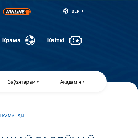
BLR
Крама
Квіткі
Заўзятарам
Акадэмія
Й КАМАНДЫ