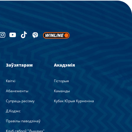
Заўзятарам
Акадэмія
Квіткі
Гісторыя
Абанементы
Каманды
Супраць расізму
Кубак Юрыя Курненіна
Д.Кодэкс
Правілы паводзінаў
Клуб сяброў "Дынама"