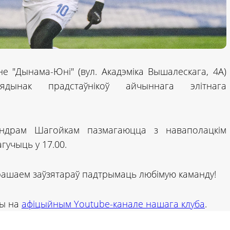
не "Дынама-Юні" (вул. Акадэміка Вышалескага, 4А)
ядынак прадстаўнікоў айчыннага элітнага
сандрам Шагойкам пазмагаюцца з наваполацкім
гучыць у 17.00.
рашаем заўзятараў падтрымаць любімую каманду!
ны на
афіцыйным Youtube-канале нашага клуба
.