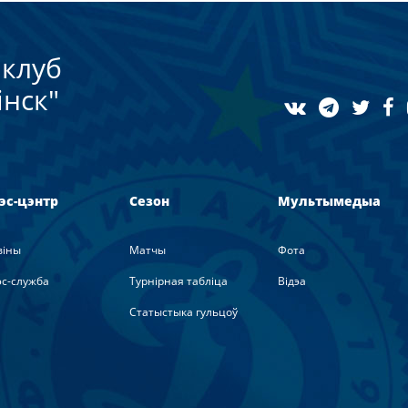
клуб
нск"
эс-цэнтр
Сезон
Мультымедыа
вiны
Матчы
Фота
с-служба
Турнірная табліца
Вiдэа
Статыстыка гульцоў