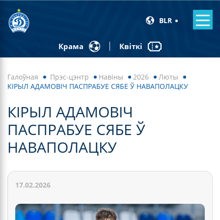
BLR
Квіткі
Крама
Галоўная
Прэс-цэнтр
Навiны
2026
Люты
КІРЫЛ АДАМОВІЧ ПАСПРАБУЕ СЯБЕ Ў НАВАПОЛАЦКУ
КІРЫЛ АДАМОВІЧ
ПАСПРАБУЕ СЯБЕ Ў
НАВАПОЛАЦКУ
17.02.2026