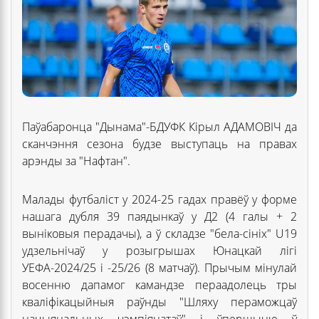
Паўабаронца "Дынама"-БДУФК Кірыл АДАМОВІЧ да
сканчэння сезона будзе выступаць на правах
арэнды за "Нафтан".
Малады футбаліст у 2024-25 гадах правёў у форме
нашага дубля 39 паядынкаў у Д2 (4 галы + 2
выніковыя перадачы), а ў складзе "бела-сініх" U19
удзельнічаў у розыгрышах Юнацкай лігі
УЕФА-2024/25 і -25/26 (8 матчаў). Прычым мінулай
восенню дапамог камандзе пераадолець тры
кваліфікацыйныя раўнды "Шляху пераможцаў
нацыянальных чэмпіянатаў" і ўпершыню ў