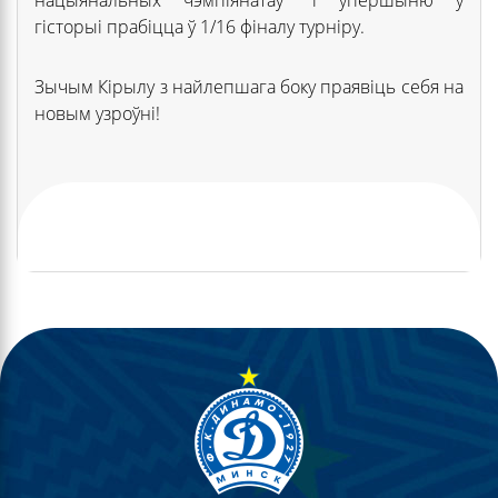
гісторыі прабіцца ў 1/16 фіналу турніру.
Зычым Кірылу з найлепшага боку праявіць себя на
новым узроўні!