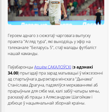
Героем аднаго з сюжэтаў чарговага выпуску
праекта "Агляд тура", які выходзіць у эфір на
тэлеканале "Беларусь 5", стаў малады футбаліст
нашай каманды.
Паўабаронцы
Арцём САКАЛОЎСКІ
(
з адзнакі
34.00
) прыгадаў пра зарад матывацыі ў міжсезонні
ад спартыўнага дырэктара мінскага "Дынама"
Станіслава Драгуна, падзяліўся меркаваннямі аб
прарыўным для сябе маі, калі забіў чатыры мячы,
расказаў аб працы з Аляксандрам Шагойкам і
дэбюце ў нацыянальнай зборнай краіны.