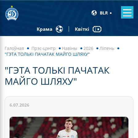
BLR
Квіткі
Крама
Галоўная
Прэс-цэнтр
Навiны
2026
Ліпень
"ГЭТА ТОЛЬКІ ПАЧАТАК МАЙГО ШЛЯХУ"
"ГЭТА ТОЛЬКІ ПАЧАТАК
МАЙГО ШЛЯХУ"
6.07.2026