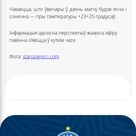
Чакаецца, што ўвечары ў дзень матчу будзе ясна і
сонечна — пры тэмпературы +23+25 градусаў.
Інфармацыя адносна перспектыў жывога эфіру
павінна з’явіцца ў хуткім часе.
Фота:
starozagorci.com