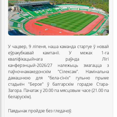
У чацвер, 9 ліпеня, наша каманда стартуе ў новай
еўракубкавай кампаніі. У межах 1-га
кваліфікацыйнага раўнда Лігі
канферэнцый-2026/27 належыць змагацца з
паўночнамакедонскім "Сілексам". Намінальна
дамашнюю для "бела-сініх" гульню прыме
стадыён "Берое" ў балгарскім горадзе Стара-
Загора. Пачатак у 20.00 па мясцовым часе (21.00 па
беларускім).
Паядынак пройдзе без гледачоў.