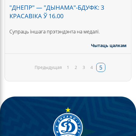
"ДНЕПР" — "ДЫНАМА"-БДУФК: 3
КРАСАВІКА Ў 16.00
Супраць іншага прэтэндэнта на медалі.
Чытаць цалкам
5
Предыдущая
1
2
3
4