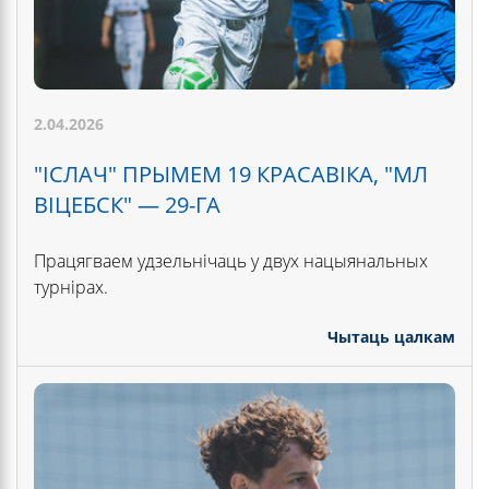
2.04.2026
"ІСЛАЧ" ПРЫМЕМ 19 КРАСАВІКА, "МЛ
ВІЦЕБСК" — 29-ГА
Працягваем удзельнічаць у двух нацыянальных
турнірах.
Чытаць цалкам