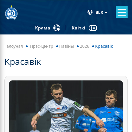
BLR
Квіткі
Крама
Галоўная
Прэс-цэнтр
Навiны
2026
Красавік
Красавік