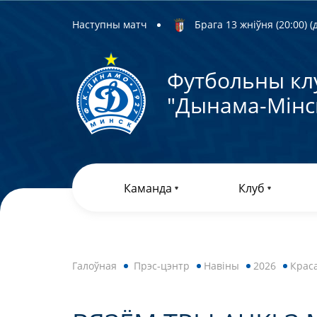
Наступны матч
Брага 13 жніўня (20:00) (д
Футбольны кл
"Дынама-Мiнс
Каманда
Клуб
Галоўная
Прэс-цэнтр
Навiны
2026
Краса