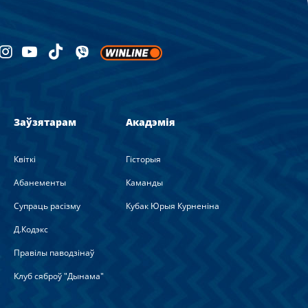
Заўзятарам
Акадэмія
Квіткі
Гісторыя
Абанементы
Каманды
Супраць расізму
Кубак Юрыя Курненіна
Д.Кодэкс
Правілы паводзінаў
Клуб сяброў "Дынама"