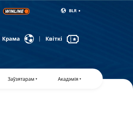
BLR
Крама
Квіткі
Заўзятарам
Акадэмія