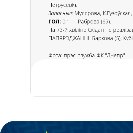
Петрусевіч.
Запасныя:
Мулярова, К.Гузоўская, 
ГОЛ:
0:1 — Раброва (69).
На 73-й хвіліне Скідан не реаліз
ПАПЯРЭДЖАННІ: Баркова (5), Кубіч
Фота: прэс-служба ФК "Днепр"