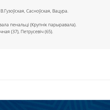
В.Гузоўская, Сасноўская, Вацура.
авала пенальці (Крупнік парыравала).
ная (37), Петрусевіч (65).