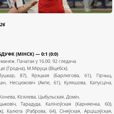
26
УФК (МІНСК) — 0:1 (0:0)
манеж. Пачатак у 16.00. 92 гледача.
кі (Гродна), М.Міруца (Віцебск).
шкар, 87), Ярэцкая (Барлюгова, 61), Гірчыц,
ан, Несцюковіч (Акпе, 61), Куляшова, Капусціна,
Конева, Кісялева, Цыбульская, Домін.
ыковіч, Тарадуда, Каліноўская (Карняенка, 60),
), Калюта (Раброва, 64), Сіняўская, Арцішэўская,