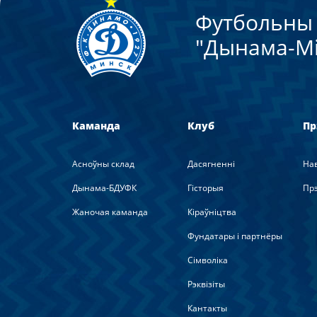
Футбольны 
"Дынама-Мi
Каманда
Клуб
Пр
Асноўны склад
Дасягненні
На
Дынама-БДУФК
Гісторыя
Прэ
Жаночая каманда
Кіраўніцтва
Фундатары і партнёры
Сімволіка
Рэквізіты
Кантакты