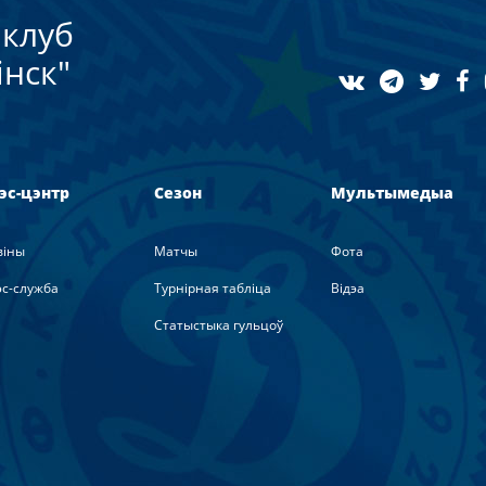
клуб
нск"
эс-цэнтр
Сезон
Мультымедыа
вiны
Матчы
Фота
с-служба
Турнірная табліца
Вiдэа
Статыстыка гульцоў