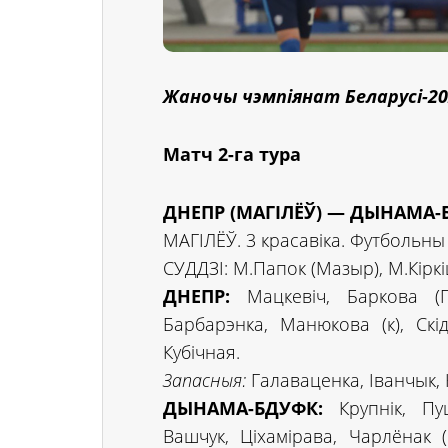
Жаночы чэмпіянат Беларусі-20
Матч 2-га тура
ДНЕПР (МАГІЛЁЎ) — ДЫНАМА-БД
МАГІЛЁЎ. 3 красавіка. Футбольны 
СУДДЗІ: М.Папок (Мазыр), М.Кіркіц
ДНЕПР:
Мацкевіч, Баркова (Пу
Барбарэнка, Манюкова (к), Скід
Кубічная.
Запасныя:
Галаваценка, Іванчык, 
ДЫНАМА-БДУФК:
Крупнік, Пуц
Вашчук, Ціхамірава, Чарлёнак (к