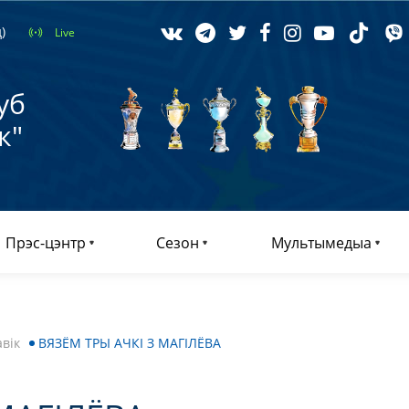
)
Live
уб
к"
Прэс-цэнтр
Сезон
Мультымедыа
вік
ВЯЗЁМ ТРЫ АЧКІ З МАГІЛЁВА