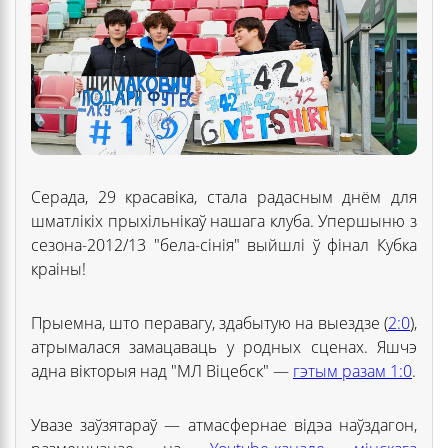
Серада, 29 красавіка, стала радасным днём для
шматлікіх прыхільнікаў нашага клуба. Упершыню з
сезона-2012/13 "бела-сінія" выйшлі ў фінал Кубка
краіны!
Прыемна, што перавагу, здабытую на выездзе (
2:0
),
атрымалася замацаваць у родных сценах. Яшчэ
адна вікторыя над "МЛ Віцебск" —
гэтым разам 1:0
.
Увазе заўзятараў — атмасфернае відэа наўздагон,