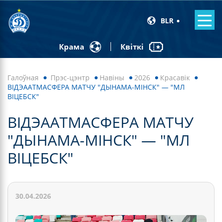
BLR
Квіткі
Крама
Галоўная
Прэс-цэнтр
Навiны
2026
Красавік
ВІДЭААТМАСФЕРА МАТЧУ "ДЫНАМА-МІНСК" — "МЛ
ВІЦЕБСК"
ВІДЭААТМАСФЕРА МАТЧУ
"ДЫНАМА-МІНСК" — "МЛ
ВІЦЕБСК"
30.04.2026