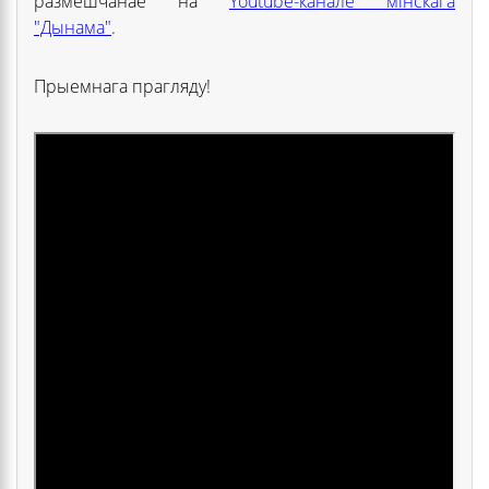
размешчанае на
Youtube-канале мінскага
"Дынама"
.
Прыемнага прагляду!