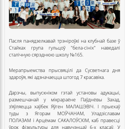
Пасля панядзелкавай трэніроўкі на клубнай базе ў
Стайках група гульцоў "бела-сініх" наведалі
сталічную сярэднюю школу №165.
Мерапрыемства прысвяцілі да Сусветнага дня
здароўя, які адзначаецца штогод 7 красавіка.
Дарэчы, выпускніком гэтай установы адукацыі,
размешчанай у мікрараёне Паўднёвы Захад,
з’яўляецца хаўбек Яўген МАЛАШЭВІЧ. І прыехаў
туды з Ягорам МОЎЧАНАМ, Уладзіславам
ПОЛАЗАМ і Арцёмам САКАЛОЎСКІМ, каб правесці
ўрок фізкультуры для навучэнцаў 6-х класаў. У