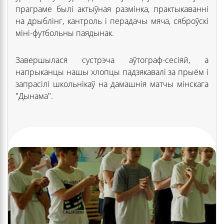
праграме былі актыўная размінка, практыкаванні
на дрыблінг, кантроль і перадачы мяча, сяброўскі
міні-футбольны паядынак.
Завершылася сустрэча аўтограф-сесіяй, а
напрыканцы нашы хлопцы падзякавалі за прыём і
запрасілі школьнікаў на дамашнія матчы мінскага
"Дынама".