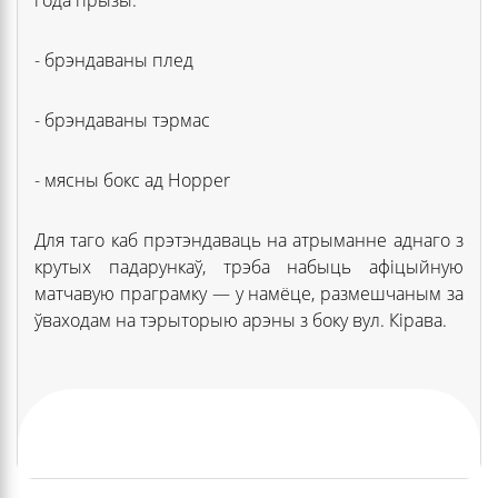
- брэндаваны плед
- брэндаваны тэрмас
- мясны бокс ад Hopper
Для таго каб прэтэндаваць на атрыманне аднаго з
крутых падарункаў, трэба набыць афіцыйную
матчавую праграмку — у намёце, размешчаным за
ўваходам на тэрыторыю арэны з боку вул. Кірава.