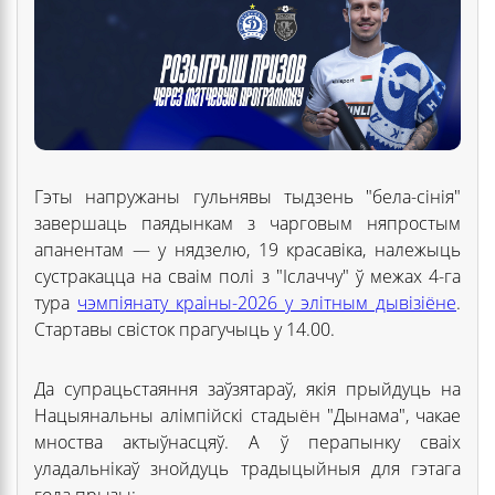
Гэты напружаны гульнявы тыдзень "бела-сінія"
завершаць паядынкам з чарговым няпростым
апанентам — у нядзелю, 19 красавіка, належыць
сустракацца на сваім полі з "Іслаччу" ў межах 4-га
тура
чэмпіянату краіны-2026 у элітным дывізіёне
.
Стартавы свісток прагучыць у 14.00.
Да супрацьстаяння заўзятараў, якія прыйдуць на
Нацыянальны алімпійскі стадыён "Дынама", чакае
мноства актыўнасцяў. А ў перапынку сваіх
уладальнікаў знойдуць традыцыйныя для гэтага
года прызы: