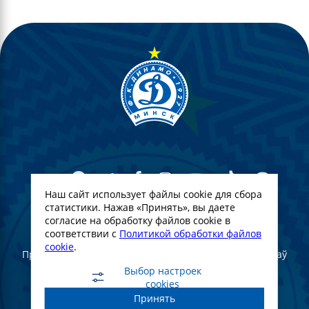
Наш сайт использует файлы cookie для сбора
статистики. Нажав «Принять», вы даете
согласие на обработку файлов cookie в
© Футбольны клуб Дынама-Мінск. 2022
соответствии с
Политикой обработки файлов
cookie
.
Пры поўным або частковым выкарыстанні матэрыялаў
спасылка на афіцыйны сайт ФК "Дынама-Мінск"
Выбор настроек
абавязковая
cookies
Принять
Создание и продвижение сайта -